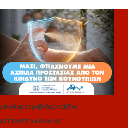
ό
λ
ι
α
Συνολικές προβολές σελίδας
ΑΓΓΕΛΙΕΣ ΛΑΚΩΝΙΑΣ