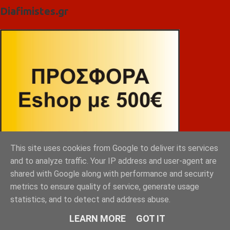
Diafimistes.gr
This site uses cookies from Google to deliver its services
and to analyze traffic. Your IP address and user-agent are
shared with Google along with performance and security
metrics to ensure quality of service, generate usage
statistics, and to detect and address abuse.
LEARN MORE
GOT IT
ΒΕΚΡΑΚΟΣ