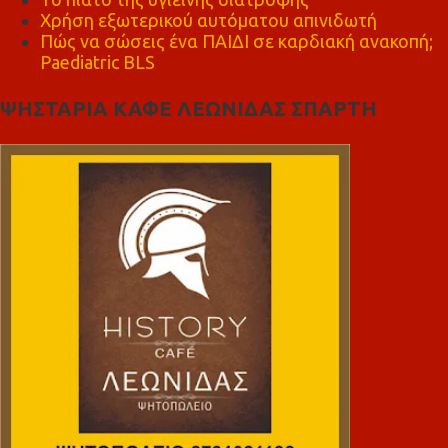
Χρήση εξωτερικού αυτόματου απινιδωτή
Πώς να σώσεις ένα ΠΑΙΔΙ σε καρδιακή ανακοπή;
Paediatric BLS
ΨΗΣΤΑΡΙΑ ΚΑΦΕ ΛΕΩΝΙΔΑΣ ΣΠΑΡΤΗ