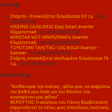
e-info.gr
Σπάρτη – Ενοικιάζεται διαμέρισμα 63 τ.μ
- Grad
international
HISENSE CA35LR03G Easy Smart Inverter
Κλιματιστικό
- euronics ΦΟΥΝΤΑΣ
WINSTAR WST-09WFi/09WFo Inverter
Κλιματιστικό
- euronics ΦΟΥΝΤΑΣ
TOYOTOMI TAN/TAG-12IG IKIGAI Inverter –
Summer
- euronics ΦΟΥΝΤΑΣ
Σπάρτη, ενοικιάζεται επιπλωμένο διαμέρισμα 76
τ.μ,
- Grad international
LAKONES.gr
"Αισθάνομαι την ανάγκη , φίλοι μου, να εκφράσω
την βαθιά μου λύπη για τον θάνατο του
αγαπημένου μας φίλου"
ΒΕΡΟΥΤΗΣ: Η απώλεια του Γιάννη Βαρβιτσιώτη
σηματοδοτεί το τέλος μιας σπουδαίας πολιτικής