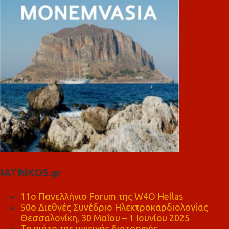
IATRIKOS.gr
11ο Πανελλήνιο Forum της W4O Hellas
50ο Διεθνές Συνέδριο Ηλεκτροκαρδιολογίας
Θεσσαλονίκη, 30 Μαΐου – 1 Ιουνίου 2025
Το πιάτο της υγιεινής διατροφής