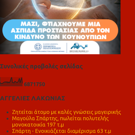
Συνολικές προβολές σελίδας
6
8
7
1
7
5
0
ΑΓΓΕΛΙΕΣ ΛΑΚΩΝΙΑΣ
Ζητείται άτομο με καλές γνώσεις μαγειρικής
Μαγούλα Σπάρτης, πωλείται πολυτελής
μονοκατοικία 197 τ.μ
Σπάρτη - Ενοικιάζεται διαμέρισμα 63 τ.μ