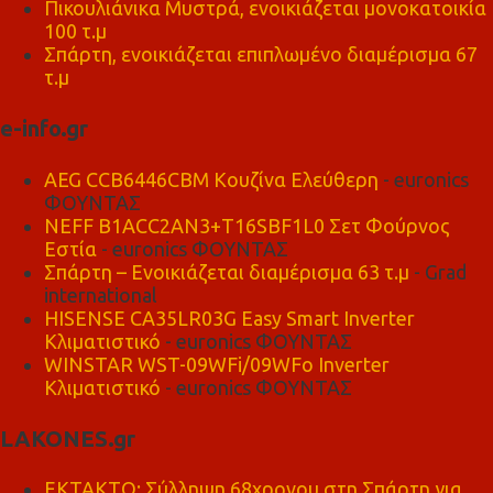
Πικουλιάνικα Μυστρά, ενοικιάζεται μονοκατοικία
100 τ.μ
Σπάρτη, ενοικιάζεται επιπλωμένο διαμέρισμα 67
τ.μ
e-info.gr
AEG CCB6446CBM Κουζίνα Ελεύθερη
- euronics
ΦΟΥΝΤΑΣ
NEFF B1ACC2AN3+T16SBF1L0 Σετ Φούρνος
Εστία
- euronics ΦΟΥΝΤΑΣ
Σπάρτη – Ενοικιάζεται διαμέρισμα 63 τ.μ
- Grad
international
HISENSE CA35LR03G Easy Smart Inverter
Κλιματιστικό
- euronics ΦΟΥΝΤΑΣ
WINSTAR WST-09WFi/09WFo Inverter
Κλιματιστικό
- euronics ΦΟΥΝΤΑΣ
LAKONES.gr
ΕΚΤΑΚΤΟ: Σύλληψη 68χρονου στη Σπάρτη για