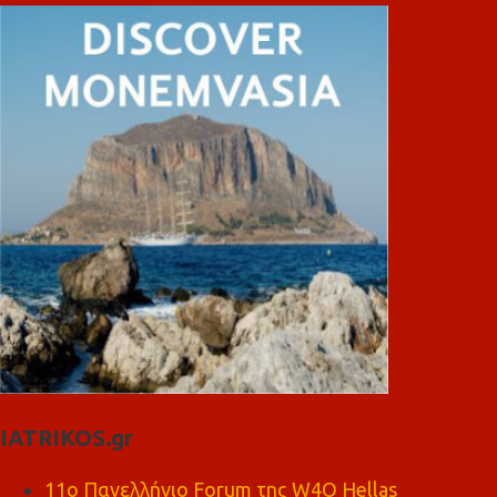
IATRIKOS.gr
11ο Πανελλήνιο Forum της W4O Hellas