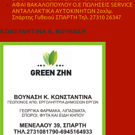
ΑΦΑΙ ΒΑΚΑΛΟΠΟΥΛΟΥ Ο.Ε ΠΩΛΗΣΕΙΣ SERVICE
ΑΝΤΑΛΛΑΚΤΙΚΑ ΑΥΤΟΚΙΝΗΤΩΝ 2οχλμ.
Σπάρτης Γυθειού ΣΠΑΡΤΗ Τηλ. 27310 26347
ΚΩΝΣΤΑΝΤΙΝΑ Κ. ΒΟΥΝΑΣΗ