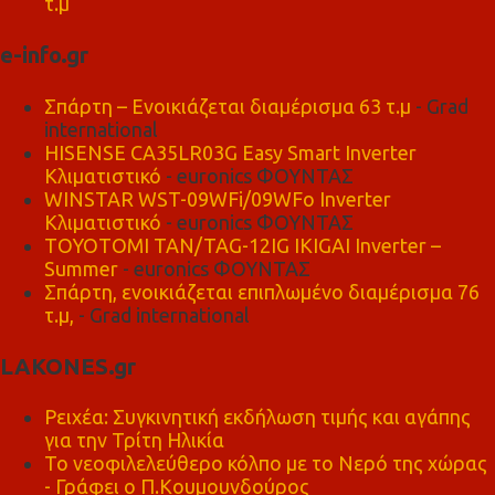
τ.μ
e-info.gr
Σπάρτη – Ενοικιάζεται διαμέρισμα 63 τ.μ
- Grad
international
HISENSE CA35LR03G Easy Smart Inverter
Κλιματιστικό
- euronics ΦΟΥΝΤΑΣ
WINSTAR WST-09WFi/09WFo Inverter
Κλιματιστικό
- euronics ΦΟΥΝΤΑΣ
TOYOTOMI TAN/TAG-12IG IKIGAI Inverter –
Summer
- euronics ΦΟΥΝΤΑΣ
Σπάρτη, ενοικιάζεται επιπλωμένο διαμέρισμα 76
τ.μ,
- Grad international
LAKONES.gr
Ρειχέα: Συγκινητική εκδήλωση τιμής και αγάπης
για την Τρίτη Ηλικία
Το νεοφιλελεύθερο κόλπο με το Νερό της χώρας
- Γράφει ο Π.Κουμουνδούρος