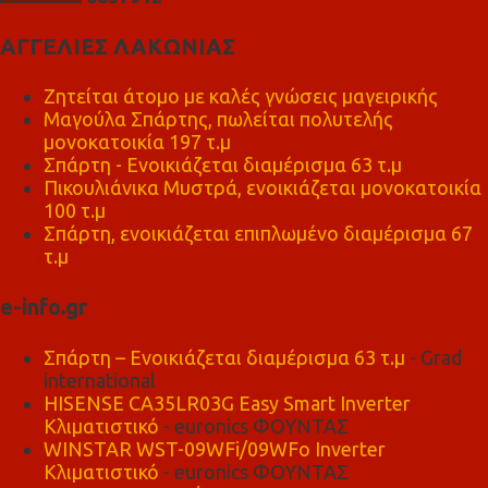
ΑΓΓΕΛΙΕΣ ΛΑΚΩΝΙΑΣ
Ζητείται άτομο με καλές γνώσεις μαγειρικής
Μαγούλα Σπάρτης, πωλείται πολυτελής
μονοκατοικία 197 τ.μ
Σπάρτη - Ενοικιάζεται διαμέρισμα 63 τ.μ
Πικουλιάνικα Μυστρά, ενοικιάζεται μονοκατοικία
100 τ.μ
Σπάρτη, ενοικιάζεται επιπλωμένο διαμέρισμα 67
τ.μ
e-info.gr
Σπάρτη – Ενοικιάζεται διαμέρισμα 63 τ.μ
- Grad
international
HISENSE CA35LR03G Easy Smart Inverter
Κλιματιστικό
- euronics ΦΟΥΝΤΑΣ
WINSTAR WST-09WFi/09WFo Inverter
Κλιματιστικό
- euronics ΦΟΥΝΤΑΣ