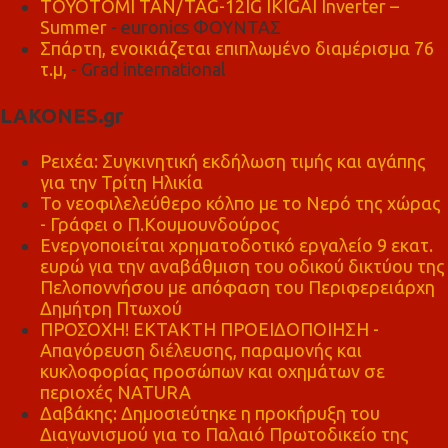
TOYOTOMI TAN/TAG-12IG IKIGAI Inverter –
Summer
- euronics ΦΟΥΝΤΑΣ
Σπάρτη, ενοικιάζεται επιπλωμένο διαμέρισμα 76
τ.μ,
- Grad international
LAKONES.gr
Ρειχέα: Συγκινητική εκδήλωση τιμής και αγάπης
για την Τρίτη Ηλικία
Το νεοφιλελεύθερο κόλπο με το Νερό της χώρας
- Γράφει ο Π.Κουμουνδούρος
Ενεργοποιείται χρηματοδοτικό εργαλείο 9 εκατ.
ευρώ για την αναβάθμιση του οδικού δικτύου της
Πελοποννήσου με απόφαση του Περιφερειάρχη
Δημήτρη Πτωχού
ΠΡΟΣΟΧΗ! ΕΚΤΑΚΤΗ ΠΡΟΕΙΔΟΠΟΙΗΣΗ -
Απαγόρευση διέλευσης, παραμονής και
κυκλοφορίας προσώπων και οχημάτων σε
περιοχές NATURA
Δαβάκης: Δημοσιεύτηκε η προκήρυξη του
Διαγωνισμού για το Παλαιό Πρωτοδικείο της