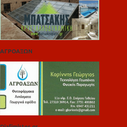
ΑΓΡΟΑΞΩΝ
Diafimistes.gr