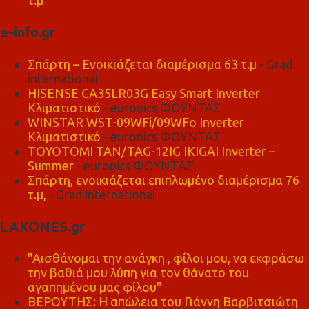
τ.μ
e-info.gr
Σπάρτη – Ενοικιάζεται διαμέρισμα 63 τ.μ
- Grad
international
HISENSE CA35LR03G Easy Smart Inverter
Κλιματιστικό
- euronics ΦΟΥΝΤΑΣ
WINSTAR WST-09WFi/09WFo Inverter
Κλιματιστικό
- euronics ΦΟΥΝΤΑΣ
TOYOTOMI TAN/TAG-12IG IKIGAI Inverter –
Summer
- euronics ΦΟΥΝΤΑΣ
Σπάρτη, ενοικιάζεται επιπλωμένο διαμέρισμα 76
τ.μ,
- Grad international
LAKONES.gr
"Αισθάνομαι την ανάγκη , φίλοι μου, να εκφράσω
την βαθιά μου λύπη για τον θάνατο του
αγαπημένου μας φίλου"
ΒΕΡΟΥΤΗΣ: Η απώλεια του Γιάννη Βαρβιτσιώτη