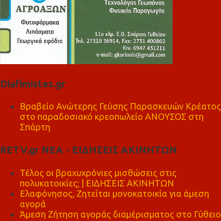
Diafimistes.gr
Βραβείο Ανώτερης Γεύσης Παρασκευών Κρέατος
στο παραδοσιακό κρεοπωλείο ΑΝΟΥΣΟΣ στη
Σπάρτη
RETV.gr ΝΕΑ - ΕΙΔΗΣΕΙΣ ΑΚΙΝΗΤΩΝ
Τέλος οι βραχυχρόνιες μισθώσεις στις
πολυκατοικίες; | ΕΙΔΗΣΕΙΣ ΑΚΙΝΗΤΩΝ
Ελαφόνησος, Ζητείται μονοκατοικία για άμεση
αγορά
Άμεση Ζήτηση αγοράς διαμέρισματος στο Γύθειο