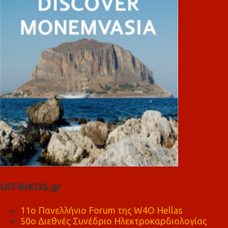
IATRIKOS.gr
11ο Πανελλήνιο Forum της W4O Hellas
50ο Διεθνές Συνέδριο Ηλεκτροκαρδιολογίας