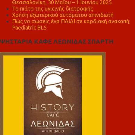
Θεσσαλονίκη, 30 Μαΐου – 1 Ιουνίου 2025
Το πιάτο της υγιεινής διατροφής
Χρήση εξωτερικού αυτόματου απινιδωτή
Πώς να σώσεις ένα ΠΑΙΔΙ σε καρδιακή ανακοπή;
Paediatric BLS
ΨΗΣΤΑΡΙΑ ΚΑΦΕ ΛΕΩΝΙΔΑΣ ΣΠΑΡΤΗ