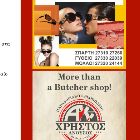
ς στα
γαίο