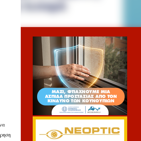
να
ώρηση