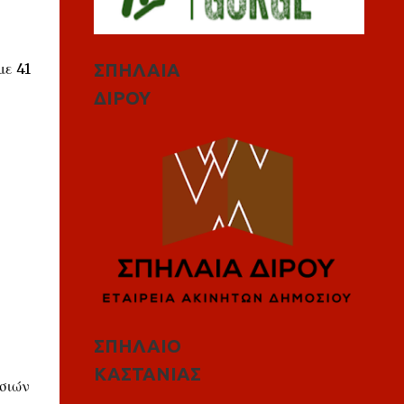
ΣΠΗΛΑΙΑ
με 41
ΔΙΡΟΥ
ΣΠΗΛΑΙΟ
ΚΑΣΤΑΝΙΑΣ
ασιών