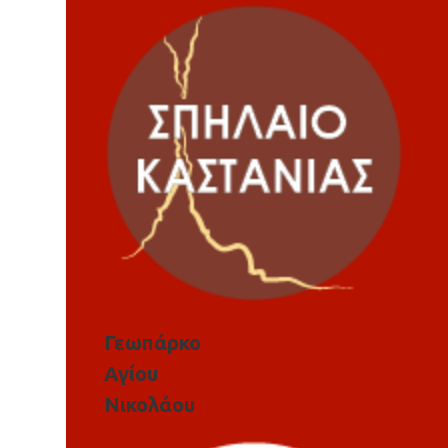
Γεωπάρκο
Αγίου
Νικολάου