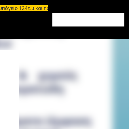
ειο 124τ.μ και πατάρι 48 τ.μ Σπάρτη - Ενοικιάζετα