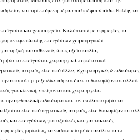
Σπάρτη στους Μολάους είτε για αντιμετώπιση από την
νοσηλείας και την επόμενη μέρα επιστρέφουν πίσω. Επίσης τα
 επείγοντα και χειρουργεία. Καλύπτουν με εφημερίες το
νάγκη αντιμετώπισης επειγόντων χειρουργικών
ια τη ζωή του ασθενούς όπως οξεία κοιλία,
ό μήνα τα επείγονται χειρουργικά περιστατικά
οτικούς ιατρούς, είτε από άλλες «χειρουργικές» ειδικότητες
 την απαραίτητη εξειδίκευση και έπειτα διακομίζονται αλλού.
ικός για κλινική, επείγοντα και χειρουργεία.
α την ορθοπεδική ειδικότητα και τον υπόλοιπο μήνα τα
ίζονται είτε από αγροτικούς ιατρούς, είτε διακομίζονται αλλ
ούς και επειγόντων, για αξονικές και για τακτικές
φημερίες μηνιαίως, το νοσοκομείο μένει ακάλυπτο το