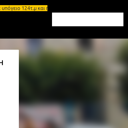
ειο 124τ.μ και πατάρι 48 τ.μ Σπάρτη - Ενοικιάζετα
Η