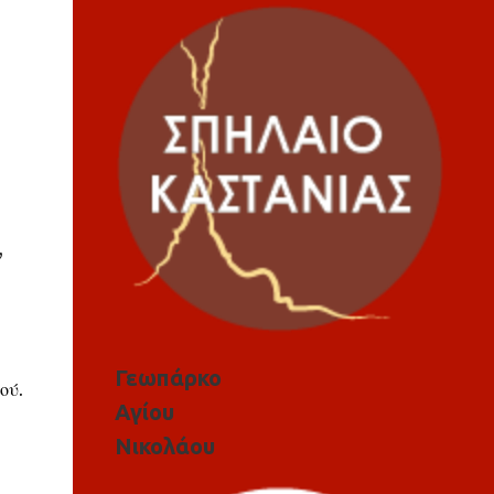
,
Γεωπάρκο
ού.
Αγίου
Νικολάου