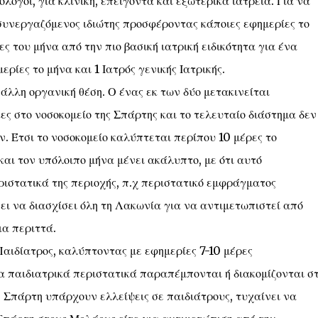
λόγοι, για κλινική, επείγοντα και εξωτερικά ιατρεία. Για να
συνεργαζόμενος ιδιώτης προσφέροντας κάποιες εφημερίες το
ες του μήνα από την πιο βασική ιατρική ειδικότητα για ένα
ρίες το μήνα και 1 Ιατρός γενικής Ιατρικής.
άλλη οργανική θέση. Ο ένας εκ των δύο μετακινείται
ς στο νοσοκομείο της Σπάρτης και το τελευταίο διάστημα δεν
. Έτσι το νοσοκομείο καλύπτεται περίπου 10 μέρες το
και τον υπόλοιπο μήνα μένει ακάλυπτο, με ότι αυτό
ιστατικά της περιοχής, π.χ περιστατικό εμφράγματος
ει να διασχίσει όλη τη Λακωνία για να αντιμετωπιστεί από
ια περιττά.
Παιδίατρος, καλύπτοντας με εφημερίες 7-10 μέρες
τα παιδιατρικά περιστατικά παραπέμπονται ή διακομίζονται σ
η Σπάρτη υπάρχουν ελλείψεις σε παιδιάτρους, τυχαίνει να