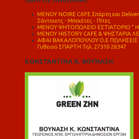
MENOY NOIRE CAFE Σπάρτη και Delive
Σάντουιτς - Μπεκέτες - Πίτες
ΜΕΝΟΥ ΨΗΤΟΠΩΛΕΙΟ ΕΣΤΙΑΤΟΡΙΟ " Η 
ΜΕΝΟΥ HISTORY CAFE & ΨΗΣΤΑΡΙΑ ΛΕΩ
ΑΦΑΙ ΒΑΚΑΛΟΠΟΥΛΟΥ Ο.Ε ΠΩΛΗΣΕΙΣ 
Γυθειού ΣΠΑΡΤΗ Τηλ. 27310 26347
ΚΩΝΣΤΑΝΤΙΝΑ Κ. ΒΟΥΝΑΣΗ