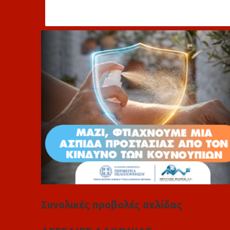
ό
λ
ι
α
Συνολικές προβολές σελίδας