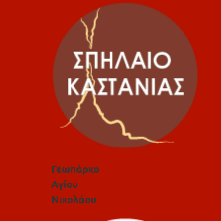
Γεωπάρκο
Αγίου
Νικολάου