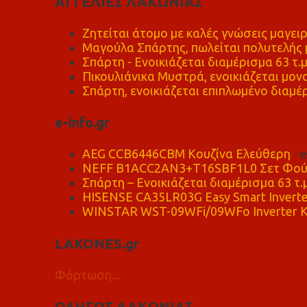
ΑΓΓΕΛΙΕΣ ΛΑΚΩΝΙΑΣ
Ζητείται άτομο με καλές γνώσεις μαγειρ
Μαγούλα Σπάρτης, πωλείται πολυτελής μ
Σπάρτη - Ενοικιάζεται διαμέρισμα 63 τ.
Πικουλιάνικα Μυστρά, ενοικιάζεται μονο
Σπάρτη, ενοικιάζεται επιπλωμένο διαμέρ
e-info.gr
AEG CCB6446CBM Κουζίνα Ελεύθερη
- 
NEFF B1ACC2AN3+T16SBF1L0 Σετ Φού
Σπάρτη – Ενοικιάζεται διαμέρισμα 63 τ.
HISENSE CA35LR03G Easy Smart Inverte
WINSTAR WST-09WFi/09WFo Inverter Κ
LAKONES.gr
Φόρτωση...
ΟΔΗΓΟΣ ΛΑΚΩΝΙΑΣ