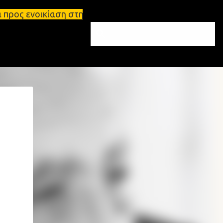
ση στη Σπάρτη Ενοικιάσεις διαμερισμάτων Σπάρτη κα