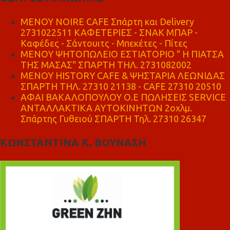
MENOY NOIRE CAFE Σπάρτη και Delivery
2731022511 ΚΑΦΕΤΕΡΙΕΣ - ΣΝΑΚ ΜΠΑΡ -
Καφέδες - Σάντουιτς - Μπεκέτες - Πίτες
ΜΕΝΟΥ ΨΗΤΟΠΩΛΕΙΟ ΕΣΤΙΑΤΟΡΙΟ " Η ΠΙΑΤΣΑ
ΤΗΣ ΜΑΣΑΣ" ΣΠΑΡΤΗ ΤΗΛ. 2731082002
ΜΕΝΟΥ HISTORY CAFE & ΨΗΣΤΑΡΙΑ ΛΕΩΝΙΔΑΣ
ΣΠΑΡΤΗ ΤΗΛ. 27310 21138 - CAFE 27310 20510
ΑΦΑΙ ΒΑΚΑΛΟΠΟΥΛΟΥ Ο.Ε ΠΩΛΗΣΕΙΣ SERVICE
ΑΝΤΑΛΛΑΚΤΙΚΑ ΑΥΤΟΚΙΝΗΤΩΝ 2οχλμ.
Σπάρτης Γυθειού ΣΠΑΡΤΗ Τηλ. 27310 26347
ΚΩΝΣΤΑΝΤΙΝΑ Κ. ΒΟΥΝΑΣΗ