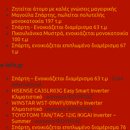
Ζητείται άτομο με καλές γνώσεις μαγειρικής
Μαγούλα Σπάρτης, πωλείται πολυτελής
μονοκατοικία 197 τ.μ
Σπάρτη - Ενοικιάζεται διαμέρισμα 63 τ.μ
Πικουλιάνικα Μυστρά, ενοικιάζεται μονοκατοικία
100 τ.μ
Σπάρτη, ενοικιάζεται επιπλωμένο διαμέρισμα 67
τ.μ
e-info.gr
Σπάρτη – Ενοικιάζεται διαμέρισμα 63 τ.μ
- Grad
international
HISENSE CA35LR03G Easy Smart Inverter
Κλιματιστικό
- euronics ΦΟΥΝΤΑΣ
WINSTAR WST-09WFi/09WFo Inverter
Κλιματιστικό
- euronics ΦΟΥΝΤΑΣ
TOYOTOMI TAN/TAG-12IG IKIGAI Inverter –
Summer
- euronics ΦΟΥΝΤΑΣ
Σπάρτη, ενοικιάζεται επιπλωμένο διαμέρισμα 76