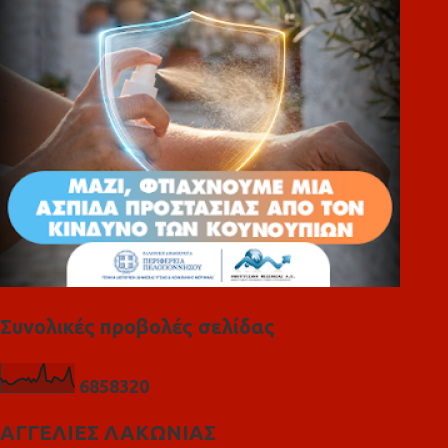
ι
α
Συνολικές προβολές σελίδας
6
8
5
8
3
2
0
ΑΓΓΕΛΙΕΣ ΛΑΚΩΝΙΑΣ