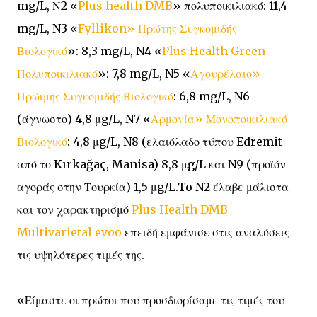
mg/L, Ν2 «
Plus health DMB
» πολυποικιλιακό: 11,4
mg/L, N3 «
Fyllikon» Πρώτης Συγκομιδής
Βιολογικό
»: 8,3 mg/L, N4 «
Plus Health Green
Πολυποικιλιακό
»: 7,8 mg/L, N5 «
Αγουρέλαιο»
Πρώιμης Συγκομιδής Βιολογικό
: 6,8 mg/L, N6
(άγνωστο) 4,8 μg/L, N7 «
Αρμονία» Μονοποικιλιακό
Βιολογικό
: 4,8 μg/L, N8 (ελαιόλαδο τύπου Edremit
από το Kırkağaç, Manisa) 8,8 μg/L και N9 (προϊόν
αγοράς στην Τουρκία) 1,5 μg/L.To N2 έλαβε μάλιστα
και τον χαρακτηρισμό
Plus Health DMB
Multivarietal evoo
επειδή εμφάνισε στις αναλύσεις
τις υψηλότερες τιμές της.
«Είμαστε οι πρώτοι που προσδιορίσαμε τις τιμές του