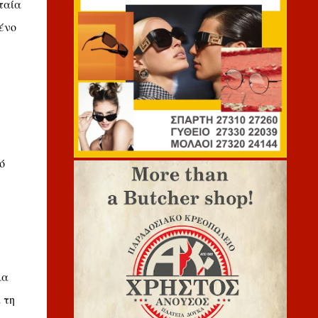
ταία
ένο
ό
μα
 τη