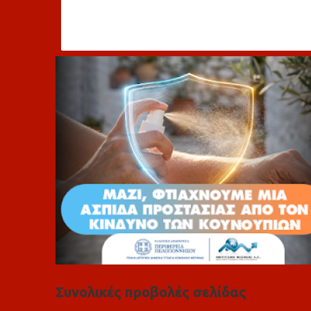
χ
ό
λ
ι
α
Συνολικές προβολές σελίδας