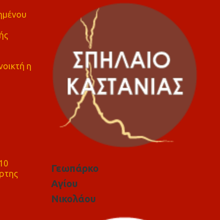
πημένου
ής
νοικτή η
10
Γεωπάρκο
ρτης
Αγίου
Νικολάου