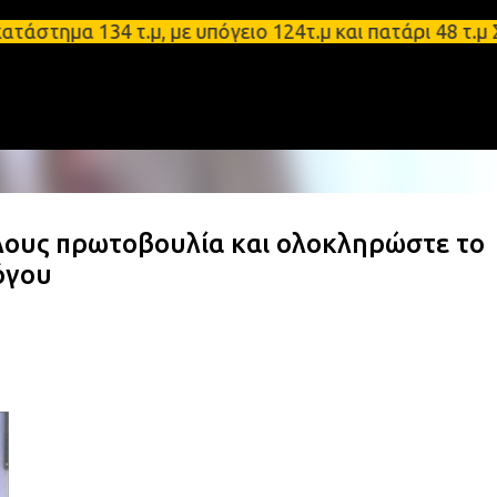
Μετάβαση στο κύριο περιεχόμενο
α 134 τ.μ, με υπόγειο 124τ.μ και πατάρι 48 τ.μ Σπ
λους πρωτοβουλία και ολοκληρώστε το
όγου