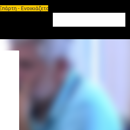
άρτη - Ενοικιάζεται επιπλωμένο διαμέρισμα 65τ.μ Σ