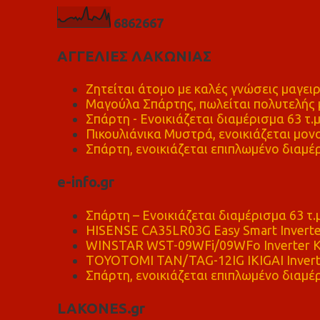
6
8
6
2
6
6
7
ΑΓΓΕΛΙΕΣ ΛΑΚΩΝΙΑΣ
Ζητείται άτομο με καλές γνώσεις μαγειρ
Μαγούλα Σπάρτης, πωλείται πολυτελής μ
Σπάρτη - Ενοικιάζεται διαμέρισμα 63 τ.
Πικουλιάνικα Μυστρά, ενοικιάζεται μονο
Σπάρτη, ενοικιάζεται επιπλωμένο διαμέρ
e-info.gr
Σπάρτη – Ενοικιάζεται διαμέρισμα 63 τ.
HISENSE CA35LR03G Easy Smart Inverte
WINSTAR WST-09WFi/09WFo Inverter Κ
TOYOTOMI TAN/TAG-12IG IKIGAI Invert
Σπάρτη, ενοικιάζεται επιπλωμένο διαμέρ
LAKONES.gr