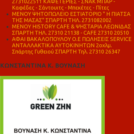
2731022511 ΚΑΦΕΤΕΡΙΕΣ - ΣΝΑΚ ΜΠΑΡ -
Καφέδες - Σάντουιτς - Μπεκέτες - Πίτες
ΜΕΝΟΥ ΨΗΤΟΠΩΛΕΙΟ ΕΣΤΙΑΤΟΡΙΟ " Η ΠΙΑΤΣΑ
ΤΗΣ ΜΑΣΑΣ" ΣΠΑΡΤΗ ΤΗΛ. 2731082002
ΜΕΝΟΥ HISTORY CAFE & ΨΗΣΤΑΡΙΑ ΛΕΩΝΙΔΑΣ
ΣΠΑΡΤΗ ΤΗΛ. 27310 21138 - CAFE 27310 20510
ΑΦΑΙ ΒΑΚΑΛΟΠΟΥΛΟΥ Ο.Ε ΠΩΛΗΣΕΙΣ SERVICE
ΑΝΤΑΛΛΑΚΤΙΚΑ ΑΥΤΟΚΙΝΗΤΩΝ 2οχλμ.
Σπάρτης Γυθειού ΣΠΑΡΤΗ Τηλ. 27310 26347
ΚΩΝΣΤΑΝΤΙΝΑ Κ. ΒΟΥΝΑΣΗ