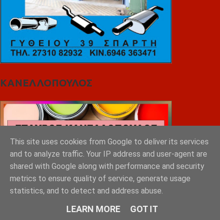
ΚΑΝΕΛΛΟΠΟΥΛΟΣ
This site uses cookies from Google to deliver its services
and to analyze traffic. Your IP address and user-agent are
shared with Google along with performance and security
metrics to ensure quality of service, generate usage
statistics, and to detect and address abuse.
LEARN MORE
GOT IT