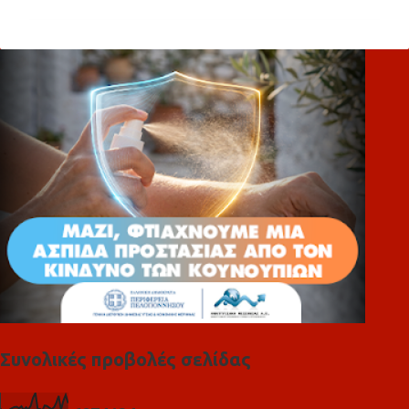
ό
λ
ι
α
Συνολικές προβολές σελίδας