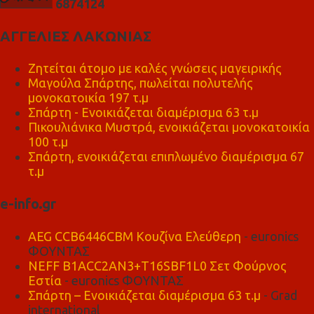
6
8
7
4
1
2
4
ΑΓΓΕΛΙΕΣ ΛΑΚΩΝΙΑΣ
Ζητείται άτομο με καλές γνώσεις μαγειρικής
Μαγούλα Σπάρτης, πωλείται πολυτελής
μονοκατοικία 197 τ.μ
Σπάρτη - Ενοικιάζεται διαμέρισμα 63 τ.μ
Πικουλιάνικα Μυστρά, ενοικιάζεται μονοκατοικία
100 τ.μ
Σπάρτη, ενοικιάζεται επιπλωμένο διαμέρισμα 67
τ.μ
e-info.gr
AEG CCB6446CBM Κουζίνα Ελεύθερη
- euronics
ΦΟΥΝΤΑΣ
NEFF B1ACC2AN3+T16SBF1L0 Σετ Φούρνος
Εστία
- euronics ΦΟΥΝΤΑΣ
Σπάρτη – Ενοικιάζεται διαμέρισμα 63 τ.μ
- Grad
international