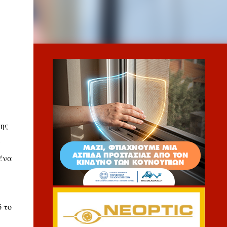
ης
ν
ένα
 το