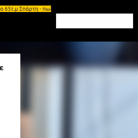
ισμα 65τ.μ Σπάρτη - πωλείται τριάρι διαμέρισμα 91
ε