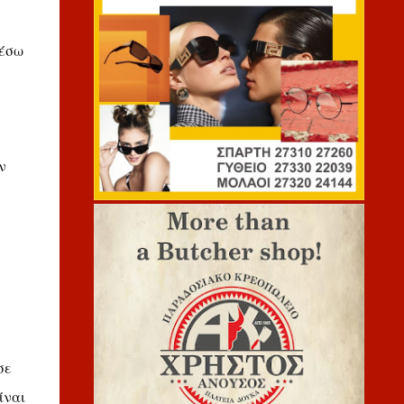
μέσω
ν
σε
ίναι