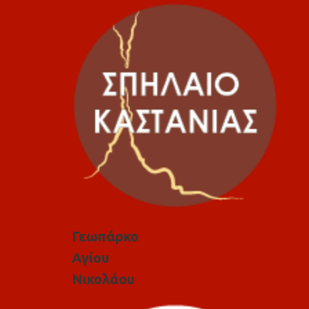
Γεωπάρκο
Αγίου
Νικολάου