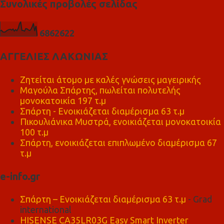
Συνολικές προβολές σελίδας
6
8
6
2
6
2
2
ΑΓΓΕΛΙΕΣ ΛΑΚΩΝΙΑΣ
Ζητείται άτομο με καλές γνώσεις μαγειρικής
Μαγούλα Σπάρτης, πωλείται πολυτελής
μονοκατοικία 197 τ.μ
Σπάρτη - Ενοικιάζεται διαμέρισμα 63 τ.μ
Πικουλιάνικα Μυστρά, ενοικιάζεται μονοκατοικία
100 τ.μ
Σπάρτη, ενοικιάζεται επιπλωμένο διαμέρισμα 67
τ.μ
e-info.gr
Σπάρτη – Ενοικιάζεται διαμέρισμα 63 τ.μ
- Grad
international
HISENSE CA35LR03G Easy Smart Inverter