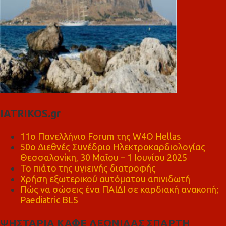
IATRIKOS.gr
11ο Πανελλήνιο Forum της W4O Hellas
50ο Διεθνές Συνέδριο Ηλεκτροκαρδιολογίας
Θεσσαλονίκη, 30 Μαΐου – 1 Ιουνίου 2025
Το πιάτο της υγιεινής διατροφής
Χρήση εξωτερικού αυτόματου απινιδωτή
Πώς να σώσεις ένα ΠΑΙΔΙ σε καρδιακή ανακοπή;
Paediatric BLS
ΨΗΣΤΑΡΙΑ ΚΑΦΕ ΛΕΩΝΙΔΑΣ ΣΠΑΡΤΗ