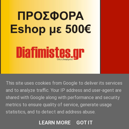
This site uses cookies from Google to deliver its services
and to analyze traffic. Your IP address and user-agent are
shared with Google along with performance and security
ΒΕΚΡΑΚΟΣ
metrics to ensure quality of service, generate usage
statistics, and to detect and address abuse.
LEARN MORE
GOT IT