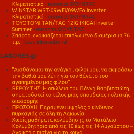
Κλιματιστικό
- euronics ΦΟΥΝΤΑΣ
WINSTAR WST-09WFi/09WFo Inverter
Κλιματιστικό
- euronics ΦΟΥΝΤΑΣ
TOYOTOMI TAN/TAG-12IG IKIGAI Inverter –
Summer
- euronics ΦΟΥΝΤΑΣ
Σπάρτη, ενοικιάζεται επιπλωμένο διαμέρισμα 76
τ.μ,
- Grad international
LAKONES.gr
"Αισθάνομαι την ανάγκη , φίλοι μου, να εκφράσω
την βαθιά μου λύπη για τον θάνατο του
αγαπημένου μας φίλου"
ΒΕΡΟΥΤΗΣ: Η απώλεια του Γιάννη Βαρβιτσιώτη
σηματοδοτεί το τέλος μιας σπουδαίας πολιτικής
διαδρομής
ΠΡΟΣΟΧΗ! Παραμένει υψηλός ο κίνδυνος
πυρκαγιάς σε όλη τη Λακωνία
Χωρίς μαθήματα κολύμβησης το Ματάλειο
Κολυμβητήριο από τις 10 έως τις 14 Αυγούστου –
Ανοικτή η πισίνα για το κοινό