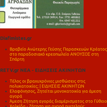
Diafimistes.gr
Βραβείο Ανώτερης Γεύσης Παρασκευών Κρέατος
στο παραδοσιακό κρεοπωλείο ΑΝΟΥΣΟΣ στη
Σπάρτη
RETV.gr ΝΕΑ - ΕΙΔΗΣΕΙΣ ΑΚΙΝΗΤΩΝ
Τέλος οι βραχυχρόνιες μισθώσεις στις
πολυκατοικίες; | ΕΙΔΗΣΕΙΣ ΑΚΙΝΗΤΩΝ
Ελαφόνησος, Ζητείται μονοκατοικία για άμεση
αγορά
Άμεση Ζήτηση αγοράς διαμέρισματος στο Γύθειο
Χαλκίδα - Ζήτηση για αγορά ημιτελούς