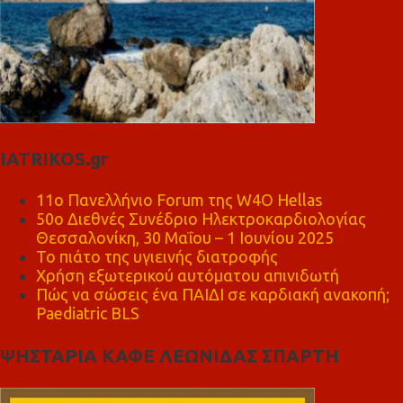
IATRIKOS.gr
11ο Πανελλήνιο Forum της W4O Hellas
50ο Διεθνές Συνέδριο Ηλεκτροκαρδιολογίας
Θεσσαλονίκη, 30 Μαΐου – 1 Ιουνίου 2025
Το πιάτο της υγιεινής διατροφής
Χρήση εξωτερικού αυτόματου απινιδωτή
Πώς να σώσεις ένα ΠΑΙΔΙ σε καρδιακή ανακοπή;
Paediatric BLS
ΨΗΣΤΑΡΙΑ ΚΑΦΕ ΛΕΩΝΙΔΑΣ ΣΠΑΡΤΗ