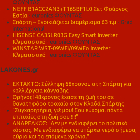
ΦΟΥΝΤΑΣ
NEFF B1ACC2AN3+T16SBF1L0 Σετ Φούρνος
Εστία
- euronics ΦΟΥΝΤΑΣ
Σπάρτη – Ενοικιάζεται διαμέρισμα 63 τ.μ
- Grad
international
HISENSE CA35LR03G Easy Smart Inverter
Κλιματιστικό
- euronics ΦΟΥΝΤΑΣ
WINSTAR WST-09WFi/09WFo Inverter
Κλιματιστικό
- euronics ΦΟΥΝΤΑΣ
LAKONES.gr
ΕΚΤΑΚΤΟ: Σύλληψη 68χρονου στη Σπάρτη για
καλλιέργεια κάνναβης
Θρήνος! 48χρονος έχασε τη ζωή του σε
θανατηφόρο τροχαίο στον Κλαδά Σπάρτης
"Συγχαρητήρια, γιέ μου! Σου εύχομαι πάντα
επιτυχίες στη ζωή σου !!!!"
ΑΝΔΡΕΑΚΟΣ: "Δεν με ενδιαφέρει το πολιτικό
κόστος. Με ενδιαφέρει να υπάρχει νερό σήμερα,
αύριο και τα επόμενα χρόνια."