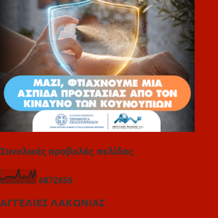
ι
α
Συνολικές προβολές σελίδας
6
8
7
2
6
5
6
ΑΓΓΕΛΙΕΣ ΛΑΚΩΝΙΑΣ