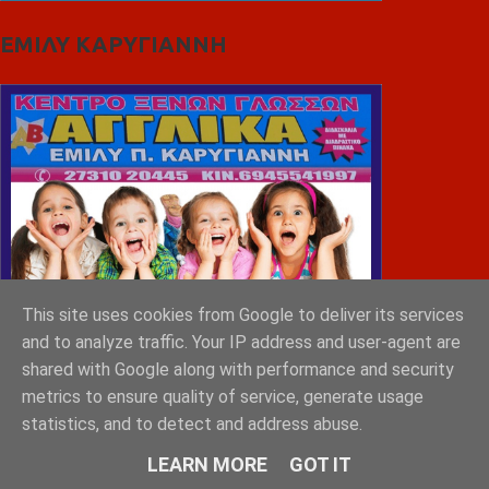
ΕΜΙΛΥ ΚΑΡΥΓΙΑΝΝΗ
This site uses cookies from Google to deliver its services
and to analyze traffic. Your IP address and user-agent are
shared with Google along with performance and security
metrics to ensure quality of service, generate usage
statistics, and to detect and address abuse.
LEARN MORE
GOT IT