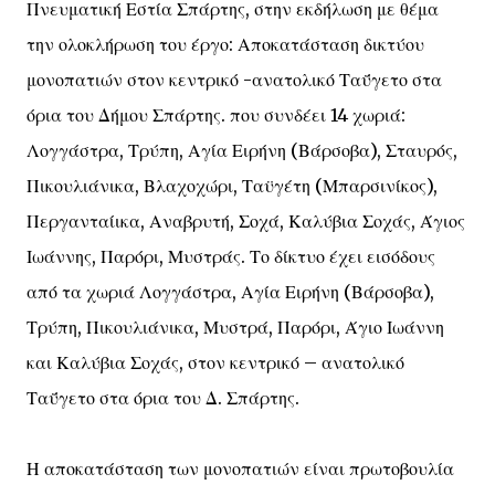
Πνευματική Εστία Σπάρτης, στην εκδήλωση με θέμα
την ολοκλήρωση του έργο: Αποκατάσταση δικτύου
μονοπατιών στον κεντρικό -ανατολικό Ταΰγετο στα
όρια του Δήμου Σπάρτης. που συνδέει 14 χωριά:
Λογγάστρα, Τρύπη, Αγία Ειρήνη (Βάρσοβα), Σταυρός,
Πικουλιάνικα, Βλαχοχώρι, Ταϋγέτη (Μπαρσινίκος),
Περγανταίικα, Αναβρυτή, Σοχά, Καλύβια Σοχάς, Άγιος
Ιωάννης, Παρόρι, Μυστράς. Το δίκτυο έχει εισόδους
από τα χωριά Λογγάστρα, Αγία Ειρήνη (Βάρσοβα),
Τρύπη, Πικουλιάνικα, Μυστρά, Παρόρι, Άγιο Ιωάννη
και Καλύβια Σοχάς, στον κεντρικό – ανατολικό
Ταΰγετο στα όρια του Δ. Σπάρτης.
Η αποκατάσταση των μονοπατιών είναι πρωτοβουλία