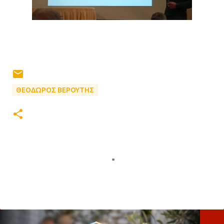
ΘΕΟΔΩΡΟΣ ΒΕΡΟΥΤΗΣ
Σ
χ
ό
λ