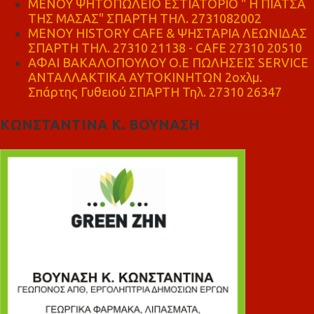
ΜΕΝΟΥ ΨΗΤΟΠΩΛΕΙΟ ΕΣΤΙΑΤΟΡΙΟ " Η ΠΙΑΤΣΑ
ΤΗΣ ΜΑΣΑΣ" ΣΠΑΡΤΗ ΤΗΛ. 2731082002
ΜΕΝΟΥ HISTORY CAFE & ΨΗΣΤΑΡΙΑ ΛΕΩΝΙΔΑΣ
ΣΠΑΡΤΗ ΤΗΛ. 27310 21138 - CAFE 27310 20510
ΑΦΑΙ ΒΑΚΑΛΟΠΟΥΛΟΥ Ο.Ε ΠΩΛΗΣΕΙΣ SERVICE
ΑΝΤΑΛΛΑΚΤΙΚΑ ΑΥΤΟΚΙΝΗΤΩΝ 2οχλμ.
Σπάρτης Γυθειού ΣΠΑΡΤΗ Τηλ. 27310 26347
ΚΩΝΣΤΑΝΤΙΝΑ Κ. ΒΟΥΝΑΣΗ