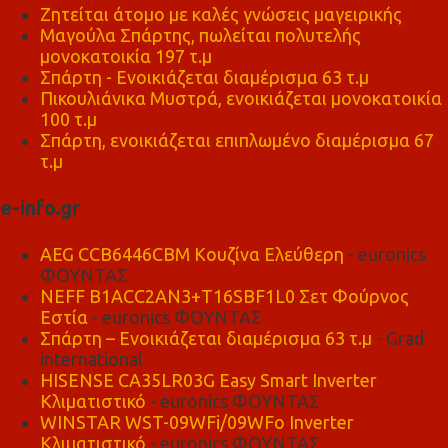
Ζητείται άτομο με καλές γνώσεις μαγειρικής
Μαγούλα Σπάρτης, πωλείται πολυτελής
μονοκατοικία 197 τ.μ
Σπάρτη - Ενοικιάζεται διαμέρισμα 63 τ.μ
Πικουλιάνικα Μυστρά, ενοικιάζεται μονοκατοικία
100 τ.μ
Σπάρτη, ενοικιάζεται επιπλωμένο διαμέρισμα 67
τ.μ
e-info.gr
AEG CCB6446CBM Κουζίνα Ελεύθερη
- euronics
ΦΟΥΝΤΑΣ
NEFF B1ACC2AN3+T16SBF1L0 Σετ Φούρνος
Εστία
- euronics ΦΟΥΝΤΑΣ
Σπάρτη – Ενοικιάζεται διαμέρισμα 63 τ.μ
- Grad
international
HISENSE CA35LR03G Easy Smart Inverter
Κλιματιστικό
- euronics ΦΟΥΝΤΑΣ
WINSTAR WST-09WFi/09WFo Inverter
Κλιματιστικό
- euronics ΦΟΥΝΤΑΣ