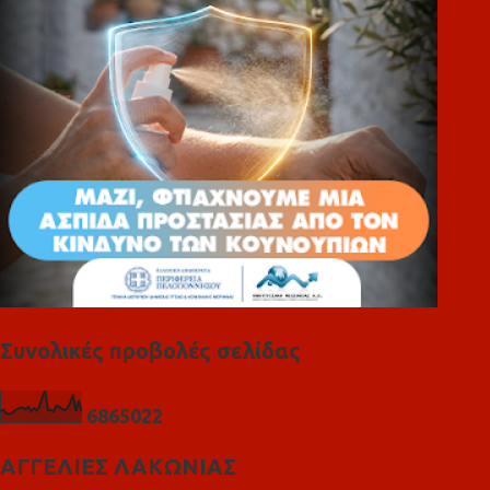
ι
α
Συνολικές προβολές σελίδας
6
8
6
5
0
2
2
ΑΓΓΕΛΙΕΣ ΛΑΚΩΝΙΑΣ