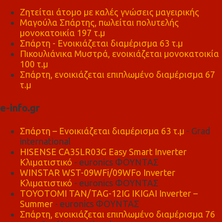
Ζητείται άτομο με καλές γνώσεις μαγειρικής
Μαγούλα Σπάρτης, πωλείται πολυτελής
μονοκατοικία 197 τ.μ
Σπάρτη - Ενοικιάζεται διαμέρισμα 63 τ.μ
Πικουλιάνικα Μυστρά, ενοικιάζεται μονοκατοικία
100 τ.μ
Σπάρτη, ενοικιάζεται επιπλωμένο διαμέρισμα 67
τ.μ
e-info.gr
Σπάρτη – Ενοικιάζεται διαμέρισμα 63 τ.μ
- Grad
international
HISENSE CA35LR03G Easy Smart Inverter
Κλιματιστικό
- euronics ΦΟΥΝΤΑΣ
WINSTAR WST-09WFi/09WFo Inverter
Κλιματιστικό
- euronics ΦΟΥΝΤΑΣ
TOYOTOMI TAN/TAG-12IG IKIGAI Inverter –
Summer
- euronics ΦΟΥΝΤΑΣ
Σπάρτη, ενοικιάζεται επιπλωμένο διαμέρισμα 76