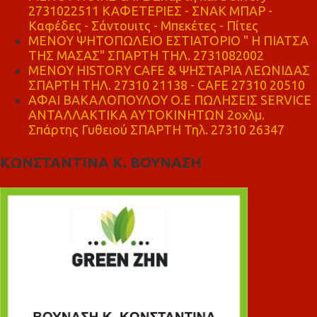
2731022511 ΚΑΦΕΤΕΡΙΕΣ - ΣΝΑΚ ΜΠΑΡ -
Καφέδες - Σάντουιτς - Μπεκέτες - Πίτες
ΜΕΝΟΥ ΨΗΤΟΠΩΛΕΙΟ ΕΣΤΙΑΤΟΡΙΟ " Η ΠΙΑΤΣΑ
ΤΗΣ ΜΑΣΑΣ" ΣΠΑΡΤΗ ΤΗΛ. 2731082002
ΜΕΝΟΥ HISTORY CAFE & ΨΗΣΤΑΡΙΑ ΛΕΩΝΙΔΑΣ
ΣΠΑΡΤΗ ΤΗΛ. 27310 21138 - CAFE 27310 20510
ΑΦΑΙ ΒΑΚΑΛΟΠΟΥΛΟΥ Ο.Ε ΠΩΛΗΣΕΙΣ SERVICE
ΑΝΤΑΛΛΑΚΤΙΚΑ ΑΥΤΟΚΙΝΗΤΩΝ 2οχλμ.
Σπάρτης Γυθειού ΣΠΑΡΤΗ Τηλ. 27310 26347
ΚΩΝΣΤΑΝΤΙΝΑ Κ. ΒΟΥΝΑΣΗ