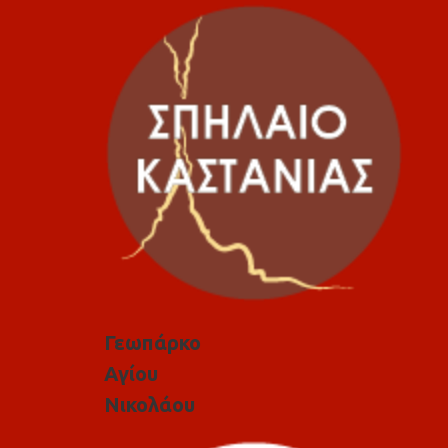
Γεωπάρκο
Αγίου
Νικολάου