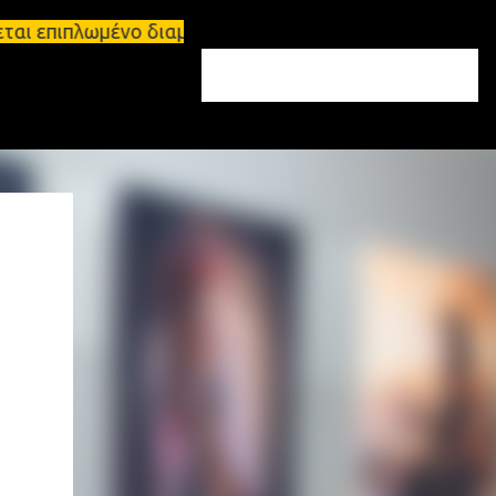
ται επιπλωμένο διαμέρισμα 65τ.μ Σπάρτη - πωλείται