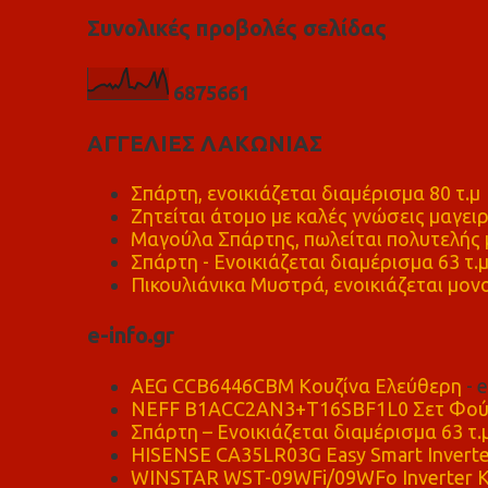
Συνολικές προβολές σελίδας
6
8
7
5
6
6
1
ΑΓΓΕΛΙΕΣ ΛΑΚΩΝΙΑΣ
Σπάρτη, ενοικιάζεται διαμέρισμα 80 τ.μ
Ζητείται άτομο με καλές γνώσεις μαγειρ
Μαγούλα Σπάρτης, πωλείται πολυτελής μ
Σπάρτη - Ενοικιάζεται διαμέρισμα 63 τ.
Πικουλιάνικα Μυστρά, ενοικιάζεται μονο
e-info.gr
AEG CCB6446CBM Κουζίνα Ελεύθερη
- 
NEFF B1ACC2AN3+T16SBF1L0 Σετ Φού
Σπάρτη – Ενοικιάζεται διαμέρισμα 63 τ.
HISENSE CA35LR03G Easy Smart Inverte
WINSTAR WST-09WFi/09WFo Inverter Κ