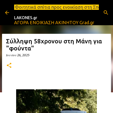
Μετάβαση στο κύριο περιεχόμενο
σπίτια προς ενοικίαση στη Σπάρτη Ενοικιάσεις διαμε
LAKONES.gr
ΑΓΟΡΑ ΕΝΟΙΚΙΑΣΗ ΑΚΙΝΗΤΟΥ Grad.gr
Σύλληψη 58χρονου στη Μάνη για
"φούντα"
Ιουνίου 26, 2025