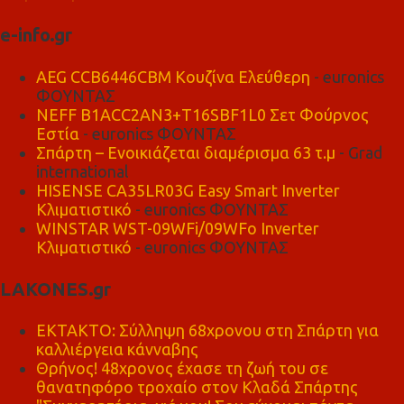
e-info.gr
AEG CCB6446CBM Κουζίνα Ελεύθερη
- euronics
ΦΟΥΝΤΑΣ
NEFF B1ACC2AN3+T16SBF1L0 Σετ Φούρνος
Εστία
- euronics ΦΟΥΝΤΑΣ
Σπάρτη – Ενοικιάζεται διαμέρισμα 63 τ.μ
- Grad
international
HISENSE CA35LR03G Easy Smart Inverter
Κλιματιστικό
- euronics ΦΟΥΝΤΑΣ
WINSTAR WST-09WFi/09WFo Inverter
Κλιματιστικό
- euronics ΦΟΥΝΤΑΣ
LAKONES.gr
ΕΚΤΑΚΤΟ: Σύλληψη 68χρονου στη Σπάρτη για
καλλιέργεια κάνναβης
Θρήνος! 48χρονος έχασε τη ζωή του σε
θανατηφόρο τροχαίο στον Κλαδά Σπάρτης