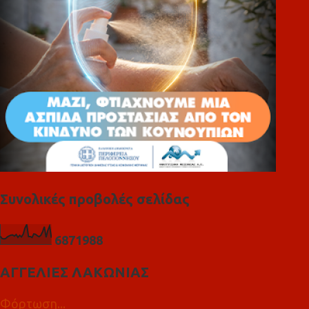
α
Συνολικές προβολές σελίδας
6
8
7
1
9
8
8
ΑΓΓΕΛΙΕΣ ΛΑΚΩΝΙΑΣ
Φόρτωση...