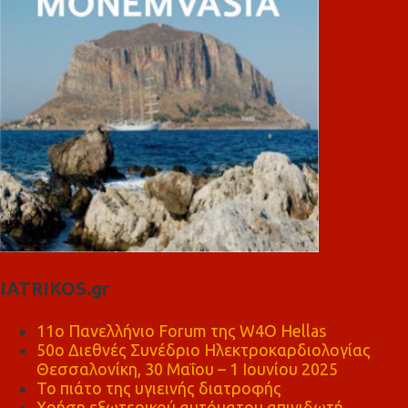
IATRIKOS.gr
11ο Πανελλήνιο Forum της W4O Hellas
50ο Διεθνές Συνέδριο Ηλεκτροκαρδιολογίας
Θεσσαλονίκη, 30 Μαΐου – 1 Ιουνίου 2025
Το πιάτο της υγιεινής διατροφής
Χρήση εξωτερικού αυτόματου απινιδωτή