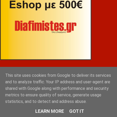
ΒΕΚΡΑΚΟΣ
This site uses cookies from Google to deliver its services
and to analyze traffic. Your IP address and user-agent are
shared with Google along with performance and security
metrics to ensure quality of service, generate usage
statistics, and to detect and address abuse.
LEARN MORE
GOT IT