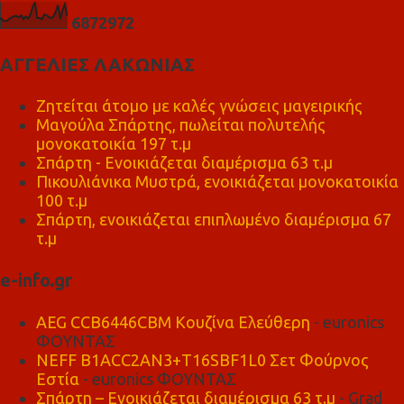
6
8
7
2
9
7
2
ΑΓΓΕΛΙΕΣ ΛΑΚΩΝΙΑΣ
Ζητείται άτομο με καλές γνώσεις μαγειρικής
Μαγούλα Σπάρτης, πωλείται πολυτελής
μονοκατοικία 197 τ.μ
Σπάρτη - Ενοικιάζεται διαμέρισμα 63 τ.μ
Πικουλιάνικα Μυστρά, ενοικιάζεται μονοκατοικία
100 τ.μ
Σπάρτη, ενοικιάζεται επιπλωμένο διαμέρισμα 67
τ.μ
e-info.gr
AEG CCB6446CBM Κουζίνα Ελεύθερη
- euronics
ΦΟΥΝΤΑΣ
NEFF B1ACC2AN3+T16SBF1L0 Σετ Φούρνος
Εστία
- euronics ΦΟΥΝΤΑΣ
Σπάρτη – Ενοικιάζεται διαμέρισμα 63 τ.μ
- Grad