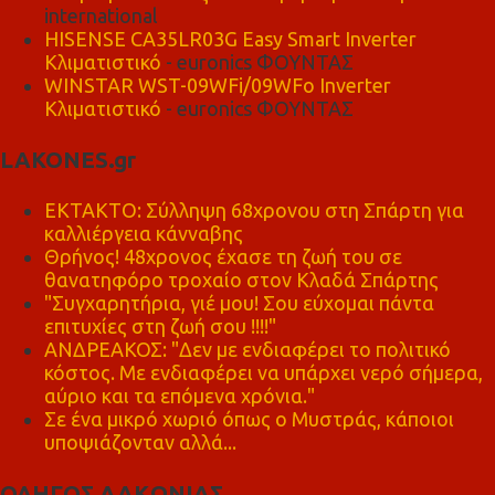
international
HISENSE CA35LR03G Easy Smart Inverter
Κλιματιστικό
- euronics ΦΟΥΝΤΑΣ
WINSTAR WST-09WFi/09WFo Inverter
Κλιματιστικό
- euronics ΦΟΥΝΤΑΣ
LAKONES.gr
ΕΚΤΑΚΤΟ: Σύλληψη 68χρονου στη Σπάρτη για
καλλιέργεια κάνναβης
Θρήνος! 48χρονος έχασε τη ζωή του σε
θανατηφόρο τροχαίο στον Κλαδά Σπάρτης
"Συγχαρητήρια, γιέ μου! Σου εύχομαι πάντα
επιτυχίες στη ζωή σου !!!!"
ΑΝΔΡΕΑΚΟΣ: "Δεν με ενδιαφέρει το πολιτικό
κόστος. Με ενδιαφέρει να υπάρχει νερό σήμερα,
αύριο και τα επόμενα χρόνια."
Σε ένα μικρό χωριό όπως ο Μυστράς, κάποιοι
υποψιάζονταν αλλά...
ΟΔΗΓΟΣ ΛΑΚΩΝΙΑΣ