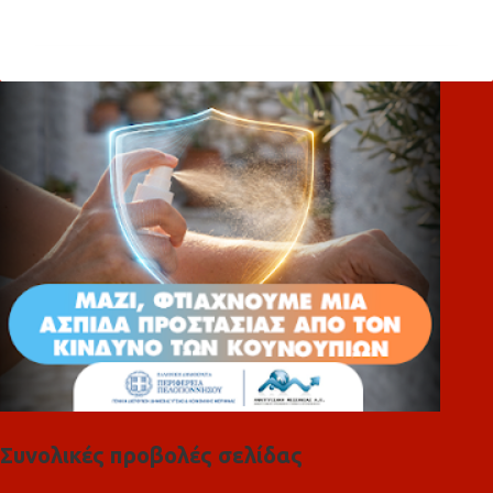
χ
ό
λ
ι
α
Συνολικές προβολές σελίδας