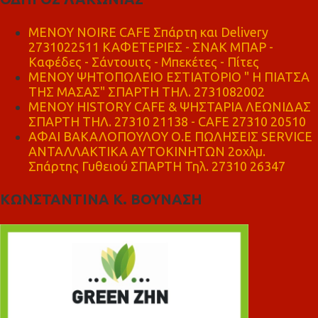
MENOY NOIRE CAFE Σπάρτη και Delivery
2731022511 ΚΑΦΕΤΕΡΙΕΣ - ΣΝΑΚ ΜΠΑΡ -
Καφέδες - Σάντουιτς - Μπεκέτες - Πίτες
ΜΕΝΟΥ ΨΗΤΟΠΩΛΕΙΟ ΕΣΤΙΑΤΟΡΙΟ " Η ΠΙΑΤΣΑ
ΤΗΣ ΜΑΣΑΣ" ΣΠΑΡΤΗ ΤΗΛ. 2731082002
ΜΕΝΟΥ HISTORY CAFE & ΨΗΣΤΑΡΙΑ ΛΕΩΝΙΔΑΣ
ΣΠΑΡΤΗ ΤΗΛ. 27310 21138 - CAFE 27310 20510
ΑΦΑΙ ΒΑΚΑΛΟΠΟΥΛΟΥ Ο.Ε ΠΩΛΗΣΕΙΣ SERVICE
ΑΝΤΑΛΛΑΚΤΙΚΑ ΑΥΤΟΚΙΝΗΤΩΝ 2οχλμ.
Σπάρτης Γυθειού ΣΠΑΡΤΗ Τηλ. 27310 26347
ΚΩΝΣΤΑΝΤΙΝΑ Κ. ΒΟΥΝΑΣΗ