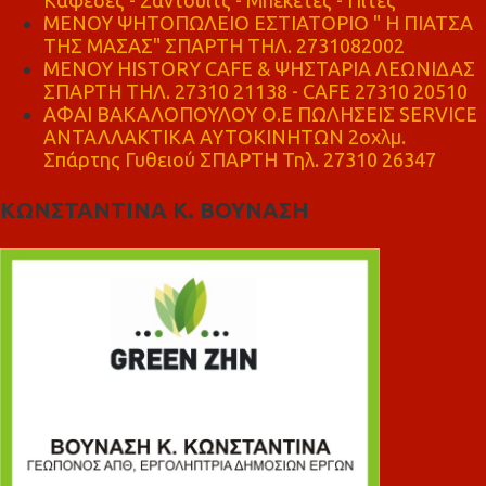
ΜΕΝΟΥ ΨΗΤΟΠΩΛΕΙΟ ΕΣΤΙΑΤΟΡΙΟ " Η ΠΙΑΤΣΑ
ΤΗΣ ΜΑΣΑΣ" ΣΠΑΡΤΗ ΤΗΛ. 2731082002
ΜΕΝΟΥ HISTORY CAFE & ΨΗΣΤΑΡΙΑ ΛΕΩΝΙΔΑΣ
ΣΠΑΡΤΗ ΤΗΛ. 27310 21138 - CAFE 27310 20510
ΑΦΑΙ ΒΑΚΑΛΟΠΟΥΛΟΥ Ο.Ε ΠΩΛΗΣΕΙΣ SERVICE
ΑΝΤΑΛΛΑΚΤΙΚΑ ΑΥΤΟΚΙΝΗΤΩΝ 2οχλμ.
Σπάρτης Γυθειού ΣΠΑΡΤΗ Τηλ. 27310 26347
ΚΩΝΣΤΑΝΤΙΝΑ Κ. ΒΟΥΝΑΣΗ