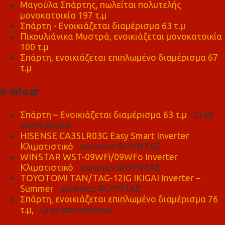
Μαγούλα Σπάρτης, πωλείται πολυτελής
μονοκατοικία 197 τ.μ
Σπάρτη - Ενοικιάζεται διαμέρισμα 63 τ.μ
Πικουλιάνικα Μυστρά, ενοικιάζεται μονοκατοικία
100 τ.μ
Σπάρτη, ενοικιάζεται επιπλωμένο διαμέρισμα 67
τ.μ
e-info.gr
Σπάρτη – Ενοικιάζεται διαμέρισμα 63 τ.μ
- Grad
international
HISENSE CA35LR03G Easy Smart Inverter
Κλιματιστικό
- euronics ΦΟΥΝΤΑΣ
WINSTAR WST-09WFi/09WFo Inverter
Κλιματιστικό
- euronics ΦΟΥΝΤΑΣ
TOYOTOMI TAN/TAG-12IG IKIGAI Inverter –
Summer
- euronics ΦΟΥΝΤΑΣ
Σπάρτη, ενοικιάζεται επιπλωμένο διαμέρισμα 76
τ.μ,
- Grad international