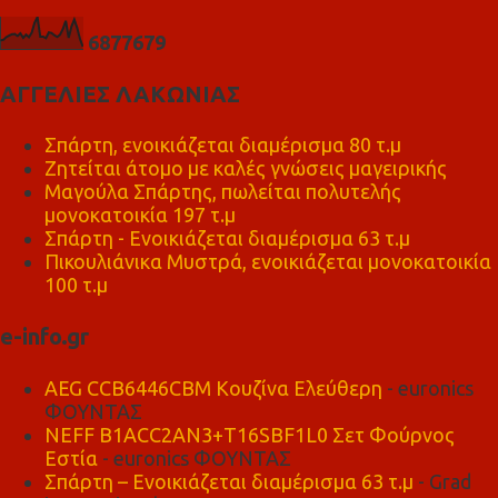
6
8
7
7
6
7
9
ΑΓΓΕΛΙΕΣ ΛΑΚΩΝΙΑΣ
Σπάρτη, ενοικιάζεται διαμέρισμα 80 τ.μ
Ζητείται άτομο με καλές γνώσεις μαγειρικής
Μαγούλα Σπάρτης, πωλείται πολυτελής
μονοκατοικία 197 τ.μ
Σπάρτη - Ενοικιάζεται διαμέρισμα 63 τ.μ
Πικουλιάνικα Μυστρά, ενοικιάζεται μονοκατοικία
100 τ.μ
e-info.gr
AEG CCB6446CBM Κουζίνα Ελεύθερη
- euronics
ΦΟΥΝΤΑΣ
NEFF B1ACC2AN3+T16SBF1L0 Σετ Φούρνος
Εστία
- euronics ΦΟΥΝΤΑΣ
Σπάρτη – Ενοικιάζεται διαμέρισμα 63 τ.μ
- Grad