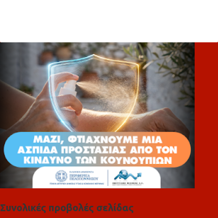
χ
ό
λ
ι
α
Συνολικές προβολές σελίδας