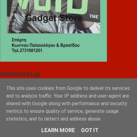
Diafimistes.gr
This site uses cookies from Google to deliver its services
and to analyze traffic. Your IP address and user-agent are
shared with Google along with performance and security
metrics to ensure quality of service, generate usage
statistics, and to detect and address abuse.
LEARN MORE
GOT IT