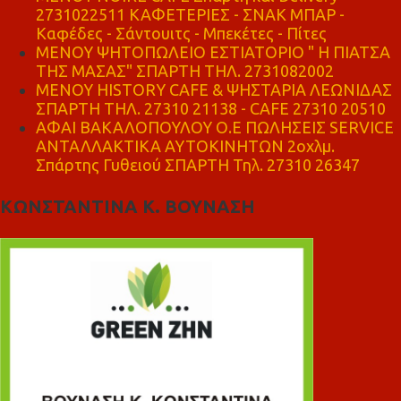
2731022511 ΚΑΦΕΤΕΡΙΕΣ - ΣΝΑΚ ΜΠΑΡ -
Καφέδες - Σάντουιτς - Μπεκέτες - Πίτες
ΜΕΝΟΥ ΨΗΤΟΠΩΛΕΙΟ ΕΣΤΙΑΤΟΡΙΟ " Η ΠΙΑΤΣΑ
ΤΗΣ ΜΑΣΑΣ" ΣΠΑΡΤΗ ΤΗΛ. 2731082002
ΜΕΝΟΥ HISTORY CAFE & ΨΗΣΤΑΡΙΑ ΛΕΩΝΙΔΑΣ
ΣΠΑΡΤΗ ΤΗΛ. 27310 21138 - CAFE 27310 20510
ΑΦΑΙ ΒΑΚΑΛΟΠΟΥΛΟΥ Ο.Ε ΠΩΛΗΣΕΙΣ SERVICE
ΑΝΤΑΛΛΑΚΤΙΚΑ ΑΥΤΟΚΙΝΗΤΩΝ 2οχλμ.
Σπάρτης Γυθειού ΣΠΑΡΤΗ Τηλ. 27310 26347
ΚΩΝΣΤΑΝΤΙΝΑ Κ. ΒΟΥΝΑΣΗ