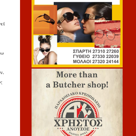
εί
σω
ν.
ς