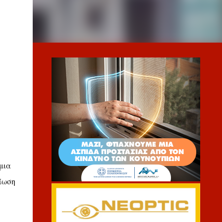
μια
ίωση