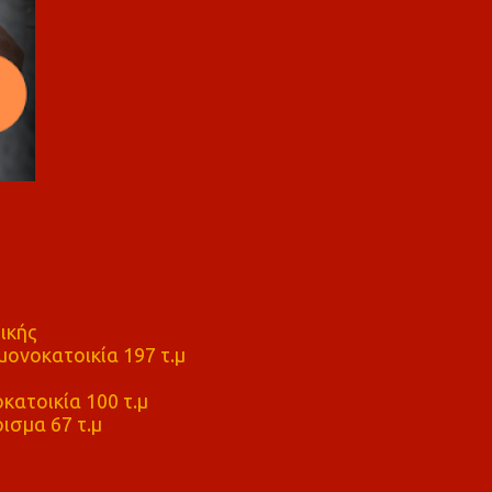
ικής
ονοκατοικία 197 τ.μ
μ
κατοικία 100 τ.μ
ισμα 67 τ.μ