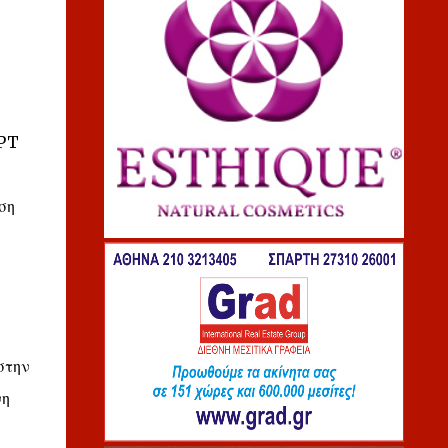
GPT
ση
στην
νη