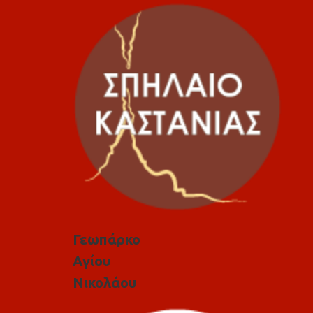
Γεωπάρκο
Αγίου
Νικολάου