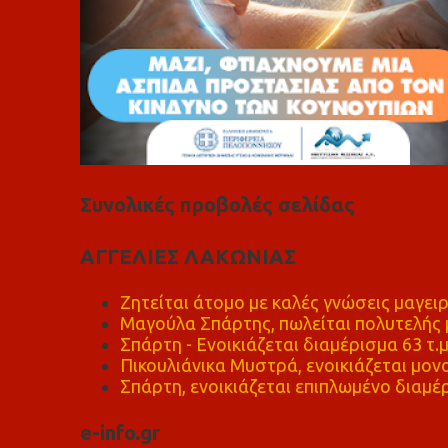
Συνολικές προβολές σελίδας
ΑΓΓΕΛΙΕΣ ΛΑΚΩΝΙΑΣ
Ζητείται άτομο με καλές γνώσεις μαγειρ
Μαγούλα Σπάρτης, πωλείται πολυτελής μ
Σπάρτη - Ενοικιάζεται διαμέρισμα 63 τ.
Πικουλιάνικα Μυστρά, ενοικιάζεται μονο
Σπάρτη, ενοικιάζεται επιπλωμένο διαμέρ
e-info.gr