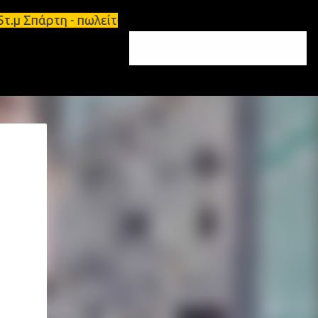
5τ.μ Σπάρτη - πωλείται τριάρι διαμέρισμα 91τ.μ Ζη