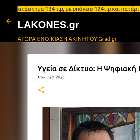
ατάστημα 134 τ.μ, με υπόγειο 124τ.μ και πατάρι 48
LAKONES.gr
ΑΓΟΡΑ ΕΝΟΙΚΙΑΣΗ ΑΚΙΝΗΤΟΥ Grad.gr
Υγεία σε Δίκτυο: Η Ψηφιακή
Μαΐου 28, 2025