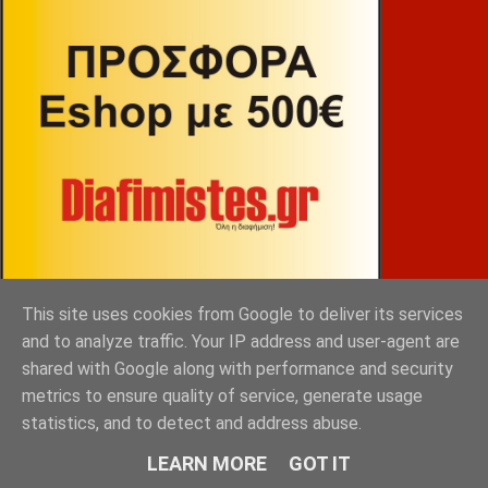
This site uses cookies from Google to deliver its services
and to analyze traffic. Your IP address and user-agent are
shared with Google along with performance and security
ΒΕΚΡΑΚΟΣ
metrics to ensure quality of service, generate usage
statistics, and to detect and address abuse.
LEARN MORE
GOT IT