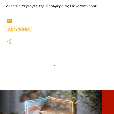
όλες τις περιοχές της Περιφέρειας Πελοποννήσου.
ΑΣΤΥΝΟΜΙΑ
Σ
χ
ό
λ
ι
α