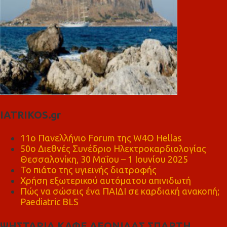
IATRIKOS.gr
11ο Πανελλήνιο Forum της W4O Hellas
50ο Διεθνές Συνέδριο Ηλεκτροκαρδιολογίας
Θεσσαλονίκη, 30 Μαΐου – 1 Ιουνίου 2025
Το πιάτο της υγιεινής διατροφής
Χρήση εξωτερικού αυτόματου απινιδωτή
Πώς να σώσεις ένα ΠΑΙΔΙ σε καρδιακή ανακοπή;
Paediatric BLS
ΨΗΣΤΑΡΙΑ ΚΑΦΕ ΛΕΩΝΙΔΑΣ ΣΠΑΡΤΗ