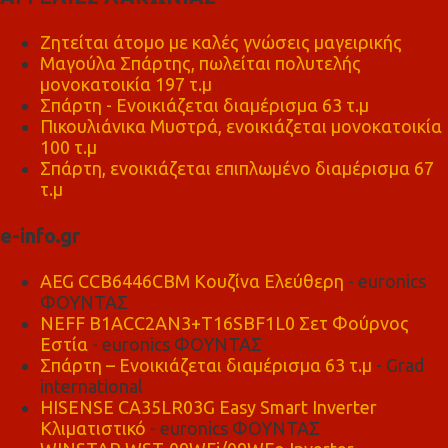
Ζητείται άτομο με καλές γνώσεις μαγειρικής
Μαγούλα Σπάρτης, πωλείται πολυτελής
μονοκατοικία 197 τ.μ
Σπάρτη - Ενοικιάζεται διαμέρισμα 63 τ.μ
Πικουλιάνικα Μυστρά, ενοικιάζεται μονοκατοικία
100 τ.μ
Σπάρτη, ενοικιάζεται επιπλωμένο διαμέρισμα 67
τ.μ
e-info.gr
AEG CCB6446CBM Κουζίνα Ελεύθερη
- euronics
ΦΟΥΝΤΑΣ
NEFF B1ACC2AN3+T16SBF1L0 Σετ Φούρνος
Εστία
- euronics ΦΟΥΝΤΑΣ
Σπάρτη – Ενοικιάζεται διαμέρισμα 63 τ.μ
- Grad
international
HISENSE CA35LR03G Easy Smart Inverter
Κλιματιστικό
- euronics ΦΟΥΝΤΑΣ