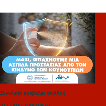
ό
λ
ι
α
Συνολικές προβολές σελίδας
ΑΓΓΕΛΙΕΣ ΛΑΚΩΝΙΑΣ