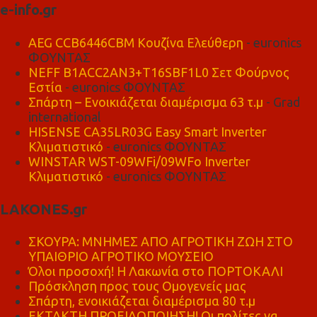
e-info.gr
AEG CCB6446CBM Κουζίνα Ελεύθερη
- euronics
ΦΟΥΝΤΑΣ
NEFF B1ACC2AN3+T16SBF1L0 Σετ Φούρνος
Εστία
- euronics ΦΟΥΝΤΑΣ
Σπάρτη – Ενοικιάζεται διαμέρισμα 63 τ.μ
- Grad
international
HISENSE CA35LR03G Easy Smart Inverter
Κλιματιστικό
- euronics ΦΟΥΝΤΑΣ
WINSTAR WST-09WFi/09WFo Inverter
Κλιματιστικό
- euronics ΦΟΥΝΤΑΣ
LAKONES.gr
ΣΚΟΥΡΑ: ΜΝΗΜΕΣ ΑΠΟ ΑΓΡΟΤΙΚΗ ΖΩΗ ΣΤΟ
ΥΠΑΙΘΡΙΟ ΑΓΡΟΤΙΚΟ ΜΟΥΣΕΙΟ
Όλοι προσοχή! Η Λακωνία στο ΠΟΡΤΟΚΑΛΙ
Πρόσκληση προς τους Ομογενείς μας
Σπάρτη, ενοικιάζεται διαμέρισμα 80 τ.μ
ΕΚΤΑΚΤΗ ΠΡΟΕΙΔΟΠΟΙΗΣΗ! Οι πολίτες να