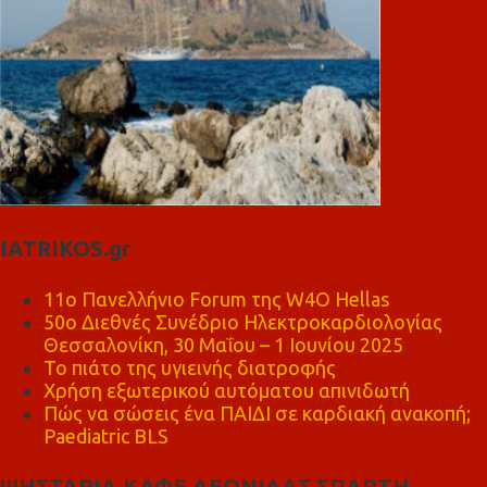
IATRIKOS.gr
11ο Πανελλήνιο Forum της W4O Hellas
50ο Διεθνές Συνέδριο Ηλεκτροκαρδιολογίας
Θεσσαλονίκη, 30 Μαΐου – 1 Ιουνίου 2025
Το πιάτο της υγιεινής διατροφής
Χρήση εξωτερικού αυτόματου απινιδωτή
Πώς να σώσεις ένα ΠΑΙΔΙ σε καρδιακή ανακοπή;
Paediatric BLS
ΨΗΣΤΑΡΙΑ ΚΑΦΕ ΛΕΩΝΙΔΑΣ ΣΠΑΡΤΗ