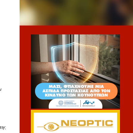
ν
της