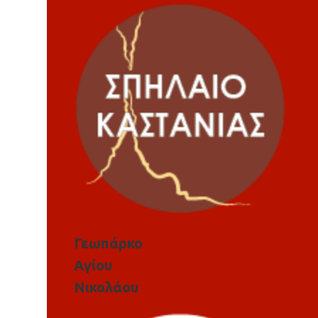
Γεωπάρκο
Αγίου
Νικολάου