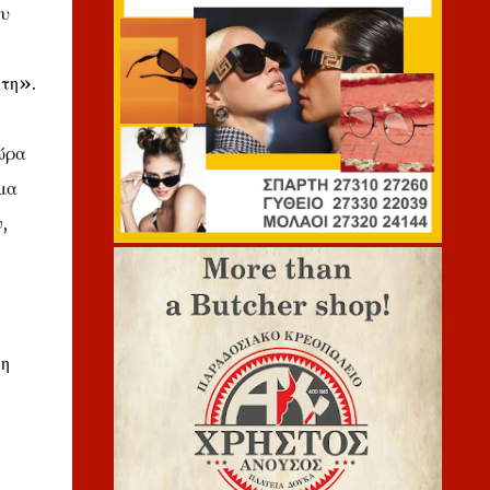
ου
στη».
ώρα
μα
,
ση