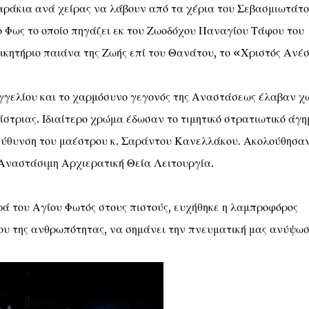
αράκια ανά χείρας να λάβουν από τα χέρια του Σεβασμιωτάτ
ο Φως το οποίο πηγάζει εκ του Ζωοδόχου Παναγίου Τάφου του
ικητήριο παιάνα της Ζωής επί του Θανάτου, το «Χριστός Ανέ
γγελίου και το χαρμόσυνο γεγονός της Αναστάσεως έλαβαν χ
στριας. Ιδιαίτερο χρώμα έδωσαν το τιμητικό στρατιωτικό άγη
διεύθυνση του μαέστρου κ. Σαράντου Κανελλάκου. Ακολούθησαν
 Αναστάσιμη Αρχιερατική Θεία Λειτουργία.
ρά του Αγίου Φωτός στους πιστούς, ευχήθηκε η λαμπροφόρος
ου της ανθρωπότητας, να σημάνει την πνευματική μας ανύψω