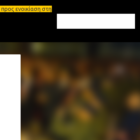
η στη Σπάρτη Ενοικιάσεις διαμερισμάτων Σπάρτη και 