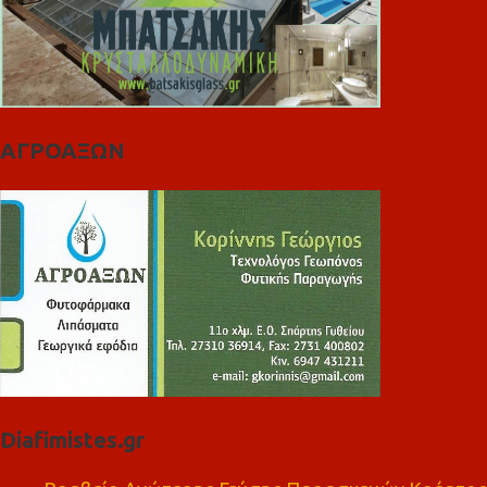
ΑΓΡΟΑΞΩΝ
Diafimistes.gr