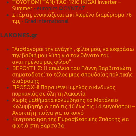
TOYOTOMI TAN/TAG-12IG IKIGAI Inverter –
Summer
- euronics ΦΟΥΝΤΑΣ
Σπάρτη, ενοικιάζεται επιπλωμένο διαμέρισμα 76
τ.μ,
- Grad international
LAKONES.gr
"Αισθάνομαι την ανάγκη , φίλοι μου, να εκφράσω
την βαθιά μου λύπη για τον θάνατο του
αγαπημένου μας φίλου"
ΒΕΡΟΥΤΗΣ: Η απώλεια του Γιάννη Βαρβιτσιώτη
σηματοδοτεί το τέλος μιας σπουδαίας πολιτικής
διαδρομής
ΠΡΟΣΟΧΗ! Παραμένει υψηλός ο κίνδυνος
πυρκαγιάς σε όλη τη Λακωνία
Χωρίς μαθήματα κολύμβησης το Ματάλειο
Κολυμβητήριο από τις 10 έως τις 14 Αυγούστου –
Ανοικτή η πισίνα για το κοινό
Κινητοποίηση της Πυροσβεστικής Σπάρτης για
φωτιά στη Βαρσοβα