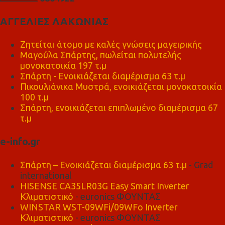
ΑΓΓΕΛΙΕΣ ΛΑΚΩΝΙΑΣ
Ζητείται άτομο με καλές γνώσεις μαγειρικής
Μαγούλα Σπάρτης, πωλείται πολυτελής
μονοκατοικία 197 τ.μ
Σπάρτη - Ενοικιάζεται διαμέρισμα 63 τ.μ
Πικουλιάνικα Μυστρά, ενοικιάζεται μονοκατοικία
100 τ.μ
Σπάρτη, ενοικιάζεται επιπλωμένο διαμέρισμα 67
τ.μ
e-info.gr
Σπάρτη – Ενοικιάζεται διαμέρισμα 63 τ.μ
- Grad
international
HISENSE CA35LR03G Easy Smart Inverter
Κλιματιστικό
- euronics ΦΟΥΝΤΑΣ
WINSTAR WST-09WFi/09WFo Inverter
Κλιματιστικό
- euronics ΦΟΥΝΤΑΣ