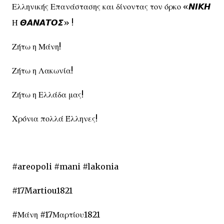
Ελληνικής Επανάστασης και δίνοντας τον όρκο «𝞜𝞘𝞙𝞖
Ή 𝞗𝞐𝞜𝞐𝞣𝞞𝞢» !
Ζήτω η Μάνη!
Ζήτω η Λακωνία!
Ζήτω η Ελλάδα μας!
Χρόνια πολλά Έλληνες!
#areopoli #mani #lakonia
#17Martiou1821
#Μάνη #17Μαρτίου1821