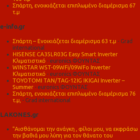
Σπάρτη, ενοικιάζεται επιπλωμένο διαμέρισμα 67
τ.μ
e-info.gr
Σπάρτη – Ενοικιάζεται διαμέρισμα 63 τ.μ
- Grad
international
HISENSE CA35LR03G Easy Smart Inverter
Κλιματιστικό
- euronics ΦΟΥΝΤΑΣ
WINSTAR WST-09WFi/09WFo Inverter
Κλιματιστικό
- euronics ΦΟΥΝΤΑΣ
TOYOTOMI TAN/TAG-12IG IKIGAI Inverter –
Summer
- euronics ΦΟΥΝΤΑΣ
Σπάρτη, ενοικιάζεται επιπλωμένο διαμέρισμα 76
τ.μ,
- Grad international
LAKONES.gr
"Αισθάνομαι την ανάγκη , φίλοι μου, να εκφράσω
την βαθιά μου λύπη για τον θάνατο του