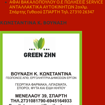
ΑΦΑΙ ΒΑΚΑΛΟΠΟΥΛΟΥ Ο.Ε ΠΩΛΗΣΕΙΣ SERVICE
ΑΝΤΑΛΛΑΚΤΙΚΑ ΑΥΤΟΚΙΝΗΤΩΝ 2οχλμ.
Σπάρτης Γυθειού ΣΠΑΡΤΗ Τηλ. 27310 26347
ΚΩΝΣΤΑΝΤΙΝΑ Κ. ΒΟΥΝΑΣΗ