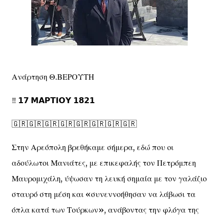
Ανάρτηση Θ.ΒΕΡΟΥΤΗ
‼️ 𝟭𝟳 𝝡𝝖𝝦𝝩𝝞𝝤𝝪 𝟭𝟴𝟮𝟭
🇬🇷🇬🇷🇬🇷🇬🇷🇬🇷🇬🇷🇬🇷🇬🇷
Στην Αρεόπολη βρεθήκαμε σήμερα, εδώ που οι
αδούλωτοι Μανιάτες, με επικεφαλής τον Πετρόμπεη
Μαυρομιχάλη, ύψωσαν τη λευκή σημαία με τον γαλάζιο
σταυρό στη μέση και «συνεννοήθησαν να λάβωσι τα
όπλα κατά των Τούρκων», ανάβοντας την φλόγα της