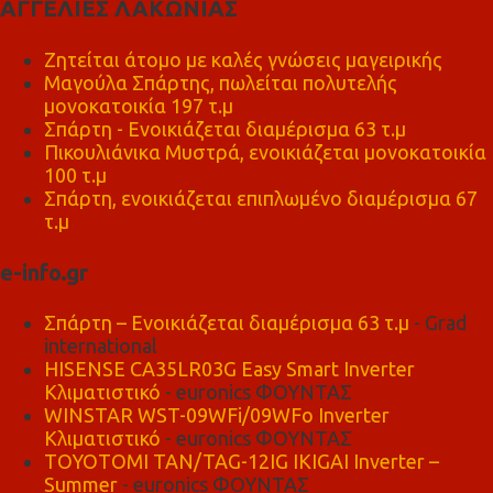
ΑΓΓΕΛΙΕΣ ΛΑΚΩΝΙΑΣ
Ζητείται άτομο με καλές γνώσεις μαγειρικής
Μαγούλα Σπάρτης, πωλείται πολυτελής
μονοκατοικία 197 τ.μ
Σπάρτη - Ενοικιάζεται διαμέρισμα 63 τ.μ
Πικουλιάνικα Μυστρά, ενοικιάζεται μονοκατοικία
100 τ.μ
Σπάρτη, ενοικιάζεται επιπλωμένο διαμέρισμα 67
τ.μ
e-info.gr
Σπάρτη – Ενοικιάζεται διαμέρισμα 63 τ.μ
- Grad
international
HISENSE CA35LR03G Easy Smart Inverter
Κλιματιστικό
- euronics ΦΟΥΝΤΑΣ
WINSTAR WST-09WFi/09WFo Inverter
Κλιματιστικό
- euronics ΦΟΥΝΤΑΣ
TOYOTOMI TAN/TAG-12IG IKIGAI Inverter –
Summer
- euronics ΦΟΥΝΤΑΣ