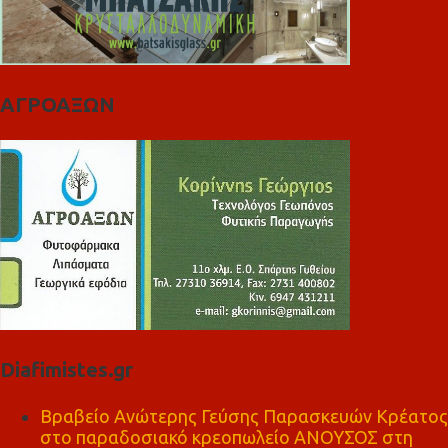
ΑΓΡΟΑΞΩΝ
Diafimistes.gr
Βραβείο Ανώτερης Γεύσης Παρασκευών Κρέατος
στο παραδοσιακό κρεοπωλείο ΑΝΟΥΣΟΣ στη