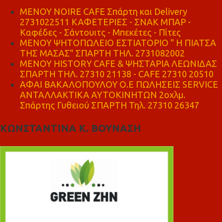
MENOY NOIRE CAFE Σπάρτη και Delivery
2731022511 ΚΑΦΕΤΕΡΙΕΣ - ΣΝΑΚ ΜΠΑΡ -
Καφέδες - Σάντουιτς - Μπεκέτες - Πίτες
ΜΕΝΟΥ ΨΗΤΟΠΩΛΕΙΟ ΕΣΤΙΑΤΟΡΙΟ " Η ΠΙΑΤΣΑ
ΤΗΣ ΜΑΣΑΣ" ΣΠΑΡΤΗ ΤΗΛ. 2731082002
ΜΕΝΟΥ HISTORY CAFE & ΨΗΣΤΑΡΙΑ ΛΕΩΝΙΔΑΣ
ΣΠΑΡΤΗ ΤΗΛ. 27310 21138 - CAFE 27310 20510
ΑΦΑΙ ΒΑΚΑΛΟΠΟΥΛΟΥ Ο.Ε ΠΩΛΗΣΕΙΣ SERVICE
ΑΝΤΑΛΛΑΚΤΙΚΑ ΑΥΤΟΚΙΝΗΤΩΝ 2οχλμ.
Σπάρτης Γυθειού ΣΠΑΡΤΗ Τηλ. 27310 26347
ΚΩΝΣΤΑΝΤΙΝΑ Κ. ΒΟΥΝΑΣΗ