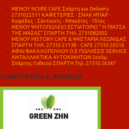
MENOY NOIRE CAFE Σπάρτη και Delivery
2731022511 ΚΑΦΕΤΕΡΙΕΣ - ΣΝΑΚ ΜΠΑΡ -
Καφέδες - Σάντουιτς - Μπεκέτες - Πίτες
ΜΕΝΟΥ ΨΗΤΟΠΩΛΕΙΟ ΕΣΤΙΑΤΟΡΙΟ " Η ΠΙΑΤΣΑ
ΤΗΣ ΜΑΣΑΣ" ΣΠΑΡΤΗ ΤΗΛ. 2731082002
ΜΕΝΟΥ HISTORY CAFE & ΨΗΣΤΑΡΙΑ ΛΕΩΝΙΔΑΣ
ΣΠΑΡΤΗ ΤΗΛ. 27310 21138 - CAFE 27310 20510
ΑΦΑΙ ΒΑΚΑΛΟΠΟΥΛΟΥ Ο.Ε ΠΩΛΗΣΕΙΣ SERVICE
ΑΝΤΑΛΛΑΚΤΙΚΑ ΑΥΤΟΚΙΝΗΤΩΝ 2οχλμ.
Σπάρτης Γυθειού ΣΠΑΡΤΗ Τηλ. 27310 26347
ΚΩΝΣΤΑΝΤΙΝΑ Κ. ΒΟΥΝΑΣΗ