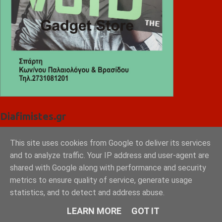
Diafimistes.gr
This site uses cookies from Google to deliver its services
and to analyze traffic. Your IP address and user-agent are
shared with Google along with performance and security
metrics to ensure quality of service, generate usage
statistics, and to detect and address abuse.
LEARN MORE
GOT IT