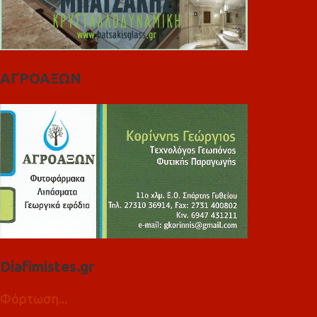
ΑΓΡΟΑΞΩΝ
Diafimistes.gr
Φόρτωση...