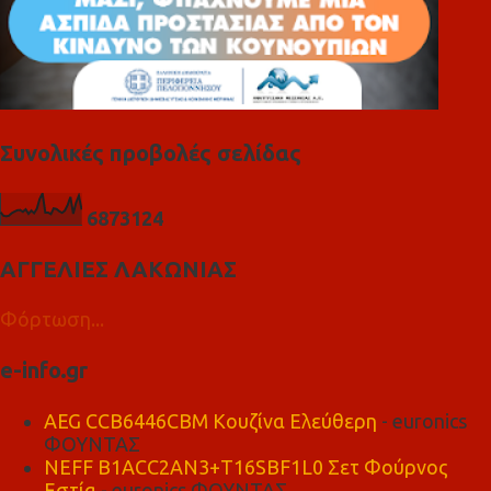
Συνολικές προβολές σελίδας
6
8
7
3
1
2
4
ΑΓΓΕΛΙΕΣ ΛΑΚΩΝΙΑΣ
Φόρτωση...
e-info.gr
AEG CCB6446CBM Κουζίνα Ελεύθερη
- euronics
ΦΟΥΝΤΑΣ
NEFF B1ACC2AN3+T16SBF1L0 Σετ Φούρνος
Εστία
- euronics ΦΟΥΝΤΑΣ