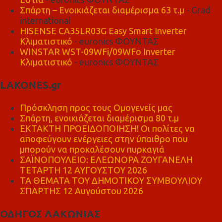
Σπάρτη – Ενοικιάζεται διαμέρισμα 63 τ.μ
- Grad
international
HISENSE CA35LR03G Easy Smart Inverter
Κλιματιστικό
- euronics ΦΟΥΝΤΑΣ
WINSTAR WST-09WFi/09WFo Inverter
Κλιματιστικό
- euronics ΦΟΥΝΤΑΣ
LAKONES.gr
Πρόσκληση προς τους Ομογενείς μας
Σπάρτη, ενοικιάζεται διαμέρισμα 80 τ.μ
ΕΚΤΑΚΤΗ ΠΡΟΕΙΔΟΠΟΙΗΣΗ! Οι πολίτες να
αποφεύγουν ενέργειες στην ύπαιθρο που
μπορούν να προκαλέσουν πυρκαγιά
ΣΑΪΝΟΠΟΥΛΕΙΟ: ΕΛΕΩΝΟΡΑ ΖΟΥΓΑΝΕΛΗ
ΤΕΤΑΡΤΗ 12 ΑΥΓΟΥΣΤΟΥ 2026
ΤΑ ΘΕΜΑΤΑ ΤΟΥ ΔΗΜΟΤΙΚΟΥ ΣΥΜΒΟΥΛΙΟΥ
ΣΠΑΡΤΗΣ 12 Αυγούστου 2026
ΟΔΗΓΟΣ ΛΑΚΩΝΙΑΣ