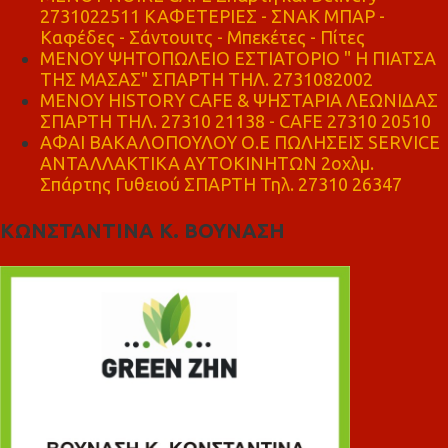
2731022511 ΚΑΦΕΤΕΡΙΕΣ - ΣΝΑΚ ΜΠΑΡ -
Καφέδες - Σάντουιτς - Μπεκέτες - Πίτες
ΜΕΝΟΥ ΨΗΤΟΠΩΛΕΙΟ ΕΣΤΙΑΤΟΡΙΟ " Η ΠΙΑΤΣΑ
ΤΗΣ ΜΑΣΑΣ" ΣΠΑΡΤΗ ΤΗΛ. 2731082002
ΜΕΝΟΥ HISTORY CAFE & ΨΗΣΤΑΡΙΑ ΛΕΩΝΙΔΑΣ
ΣΠΑΡΤΗ ΤΗΛ. 27310 21138 - CAFE 27310 20510
ΑΦΑΙ ΒΑΚΑΛΟΠΟΥΛΟΥ Ο.Ε ΠΩΛΗΣΕΙΣ SERVICE
ΑΝΤΑΛΛΑΚΤΙΚΑ ΑΥΤΟΚΙΝΗΤΩΝ 2οχλμ.
Σπάρτης Γυθειού ΣΠΑΡΤΗ Τηλ. 27310 26347
ΚΩΝΣΤΑΝΤΙΝΑ Κ. ΒΟΥΝΑΣΗ