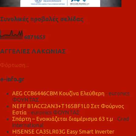
Συνολικές προβολές σελίδας
6
8
7
1
6
5
3
ΑΓΓΕΛΙΕΣ ΛΑΚΩΝΙΑΣ
Φόρτωση...
e-info.gr
AEG CCB6446CBM Κουζίνα Ελεύθερη
- euronics
ΦΟΥΝΤΑΣ
NEFF B1ACC2AN3+T16SBF1L0 Σετ Φούρνος
Εστία
- euronics ΦΟΥΝΤΑΣ
Σπάρτη – Ενοικιάζεται διαμέρισμα 63 τ.μ
- Grad
international
HISENSE CA35LR03G Easy Smart Inverter