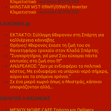
Κλιματιστικό
- euronics ΦΟΥΝΤΑΣ
WINSTAR WST-09WFi/09WFo Inverter
Κλιματιστικό
- euronics ΦΟΥΝΤΑΣ
LAKONES.gr
ΕΚΤΑΚΤΟ: Σύλληψη 68χρονου στη Σπάρτη για
καλλιέργεια κάνναβης
Θρήνος! 48χρονος έχασε τη ζωή του σε
θανατηφόρο τροχαίο στον Κλαδά Σπάρτης
"Συγχαρητήρια, γιέ μου! Σου εύχομαι πάντα
επιτυχίες στη ζωή σου !!!!"
ΑΝΔΡΕΑΚΟΣ: "Δεν με ενδιαφέρει το πολιτικό
κόστος. Με ενδιαφέρει να υπάρχει νερό σήμερα,
αύριο και τα επόμενα χρόνια."
Σε ένα μικρό χωριό όπως ο Μυστράς, κάποιοι
υποψιάζονταν αλλά...
ΟΔΗΓΟΣ ΛΑΚΩΝΙΑΣ
MENOY NOIRE CAFE Σπάρτη και Delivery