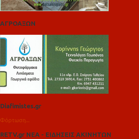
ΑΓΡΟΑΞΩΝ
Diafimistes.gr
Φόρτωση...
RETV.gr ΝΕΑ - ΕΙΔΗΣΕΙΣ ΑΚΙΝΗΤΩΝ