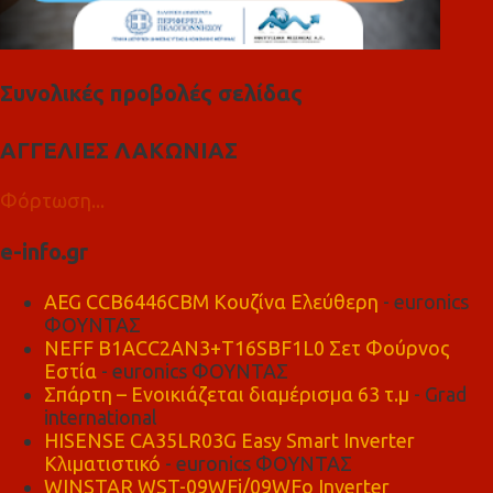
Συνολικές προβολές σελίδας
ΑΓΓΕΛΙΕΣ ΛΑΚΩΝΙΑΣ
Φόρτωση...
e-info.gr
AEG CCB6446CBM Κουζίνα Ελεύθερη
- euronics
ΦΟΥΝΤΑΣ
NEFF B1ACC2AN3+T16SBF1L0 Σετ Φούρνος
Εστία
- euronics ΦΟΥΝΤΑΣ
Σπάρτη – Ενοικιάζεται διαμέρισμα 63 τ.μ
- Grad
international
HISENSE CA35LR03G Easy Smart Inverter
Κλιματιστικό
- euronics ΦΟΥΝΤΑΣ
WINSTAR WST-09WFi/09WFo Inverter