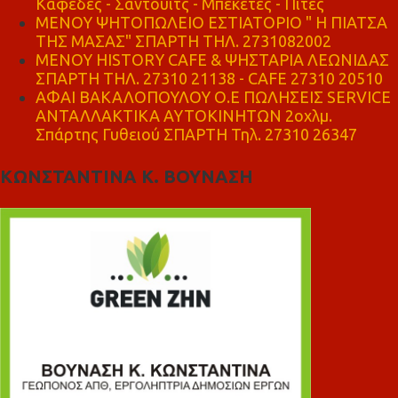
Καφέδες - Σάντουιτς - Μπεκέτες - Πίτες
ΜΕΝΟΥ ΨΗΤΟΠΩΛΕΙΟ ΕΣΤΙΑΤΟΡΙΟ " Η ΠΙΑΤΣΑ
ΤΗΣ ΜΑΣΑΣ" ΣΠΑΡΤΗ ΤΗΛ. 2731082002
ΜΕΝΟΥ HISTORY CAFE & ΨΗΣΤΑΡΙΑ ΛΕΩΝΙΔΑΣ
ΣΠΑΡΤΗ ΤΗΛ. 27310 21138 - CAFE 27310 20510
ΑΦΑΙ ΒΑΚΑΛΟΠΟΥΛΟΥ Ο.Ε ΠΩΛΗΣΕΙΣ SERVICE
ΑΝΤΑΛΛΑΚΤΙΚΑ ΑΥΤΟΚΙΝΗΤΩΝ 2οχλμ.
Σπάρτης Γυθειού ΣΠΑΡΤΗ Τηλ. 27310 26347
ΚΩΝΣΤΑΝΤΙΝΑ Κ. ΒΟΥΝΑΣΗ