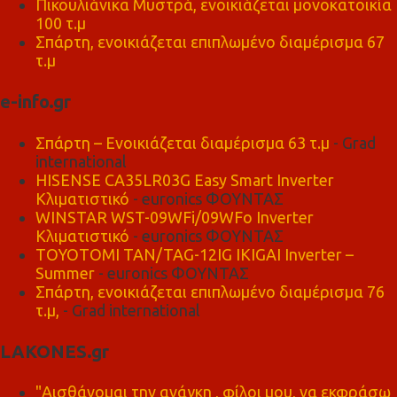
Πικουλιάνικα Μυστρά, ενοικιάζεται μονοκατοικία
100 τ.μ
Σπάρτη, ενοικιάζεται επιπλωμένο διαμέρισμα 67
τ.μ
e-info.gr
Σπάρτη – Ενοικιάζεται διαμέρισμα 63 τ.μ
- Grad
international
HISENSE CA35LR03G Easy Smart Inverter
Κλιματιστικό
- euronics ΦΟΥΝΤΑΣ
WINSTAR WST-09WFi/09WFo Inverter
Κλιματιστικό
- euronics ΦΟΥΝΤΑΣ
TOYOTOMI TAN/TAG-12IG IKIGAI Inverter –
Summer
- euronics ΦΟΥΝΤΑΣ
Σπάρτη, ενοικιάζεται επιπλωμένο διαμέρισμα 76
τ.μ,
- Grad international
LAKONES.gr
"Αισθάνομαι την ανάγκη , φίλοι μου, να εκφράσω