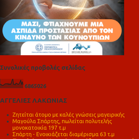
Συνολικές προβολές σελίδας
6
8
6
5
0
2
6
ΑΓΓΕΛΙΕΣ ΛΑΚΩΝΙΑΣ
Ζητείται άτομο με καλές γνώσεις μαγειρικής
Μαγούλα Σπάρτης, πωλείται πολυτελής
μονοκατοικία 197 τ.μ
Σπάρτη - Ενοικιάζεται διαμέρισμα 63 τ.μ