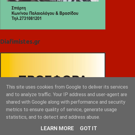
Diafimistes.gr
This site uses cookies from Google to deliver its services
and to analyze traffic. Your IP address and user-agent are
shared with Google along with performance and security
metrics to ensure quality of service, generate usage
statistics, and to detect and address abuse.
LEARN MORE
GOT IT