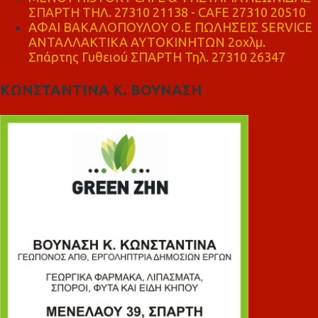
ΣΠΑΡΤΗ ΤΗΛ. 27310 21138 - CAFE 27310 20510
ΑΦΑΙ ΒΑΚΑΛΟΠΟΥΛΟΥ Ο.Ε ΠΩΛΗΣΕΙΣ SERVICE
ΑΝΤΑΛΛΑΚΤΙΚΑ ΑΥΤΟΚΙΝΗΤΩΝ 2οχλμ.
Σπάρτης Γυθειού ΣΠΑΡΤΗ Τηλ. 27310 26347
ΚΩΝΣΤΑΝΤΙΝΑ Κ. ΒΟΥΝΑΣΗ