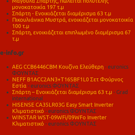
Μαγούλα Σπάρτης, πωλείται πολυτελής
μονοκατοικία 197 τ.μ
Σπάρτη - Ενοικιάζεται διαμέρισμα 63 τ.μ
Πικουλιάνικα Μυστρά, ενοικιάζεται μονοκατοικία
100 τ.μ
Σπάρτη, ενοικιάζεται επιπλωμένο διαμέρισμα 67
τ.μ
e-info.gr
AEG CCB6446CBM Κουζίνα Ελεύθερη
- euronics
ΦΟΥΝΤΑΣ
NEFF B1ACC2AN3+T16SBF1L0 Σετ Φούρνος
Εστία
- euronics ΦΟΥΝΤΑΣ
Σπάρτη – Ενοικιάζεται διαμέρισμα 63 τ.μ
- Grad
international
HISENSE CA35LR03G Easy Smart Inverter
Κλιματιστικό
- euronics ΦΟΥΝΤΑΣ
WINSTAR WST-09WFi/09WFo Inverter
Κλιματιστικό
- euronics ΦΟΥΝΤΑΣ