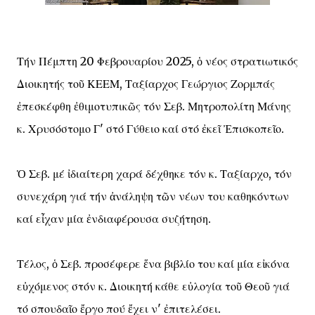
Τήν Πέμπτη 20 Φεβρουαρίου 2025, ὁ νέος στρατιωτικός
Διοικητής τοῦ ΚΕΕΜ, Ταξίαρχος Γεώργιος Ζορμπάς
ἐπεσκέφθη ἐθιμοτυπικῶς τόν Σεβ. Μητροπολίτη Μάνης
κ. Χρυσόστομο Γ' στό Γύθειο καί στό ἐκεῖ Ἐπισκοπεῖο.
Ὁ Σεβ. μέ ἰδιαίτερη χαρά δέχθηκε τόν κ. Ταξίαρχο, τόν
συνεχάρη γιά τήν ἀνάληψη τῶν νέων του καθηκόντων
καί εἶχαν μία ἐνδιαφέρουσα συζήτηση.
Τέλος, ὁ Σεβ. προσέφερε ἕνα βιβλίο του καί μία εἰκόνα
εὐχόμενος στόν κ. Διοικητή κάθε εὐλογία τοῦ Θεοῦ γιά
τό σπουδαῖο ἔργο πού ἔχει ν' ἐπιτελέσει.