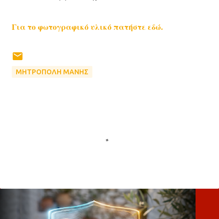
Για το φωτογραφικό υλικό πατήστε εδώ.
ΜΗΤΡΟΠΟΛΗ ΜΑΝΗΣ
Σ
χ
ό
λ
ι