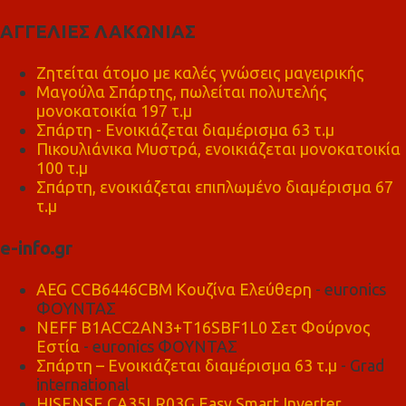
ΑΓΓΕΛΙΕΣ ΛΑΚΩΝΙΑΣ
Ζητείται άτομο με καλές γνώσεις μαγειρικής
Μαγούλα Σπάρτης, πωλείται πολυτελής
μονοκατοικία 197 τ.μ
Σπάρτη - Ενοικιάζεται διαμέρισμα 63 τ.μ
Πικουλιάνικα Μυστρά, ενοικιάζεται μονοκατοικία
100 τ.μ
Σπάρτη, ενοικιάζεται επιπλωμένο διαμέρισμα 67
τ.μ
e-info.gr
AEG CCB6446CBM Κουζίνα Ελεύθερη
- euronics
ΦΟΥΝΤΑΣ
NEFF B1ACC2AN3+T16SBF1L0 Σετ Φούρνος
Εστία
- euronics ΦΟΥΝΤΑΣ
Σπάρτη – Ενοικιάζεται διαμέρισμα 63 τ.μ
- Grad
international
HISENSE CA35LR03G Easy Smart Inverter