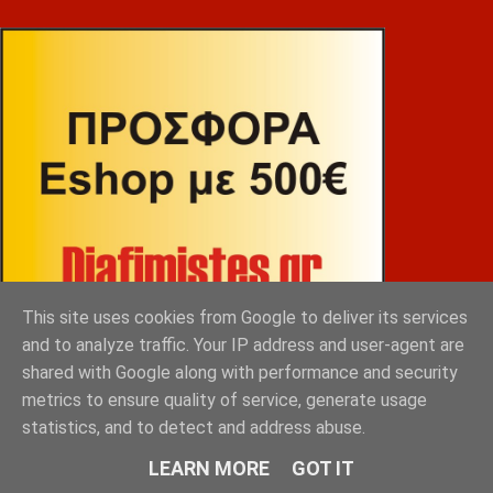
This site uses cookies from Google to deliver its services
and to analyze traffic. Your IP address and user-agent are
shared with Google along with performance and security
metrics to ensure quality of service, generate usage
statistics, and to detect and address abuse.
ΒΕΚΡΑΚΟΣ
LEARN MORE
GOT IT