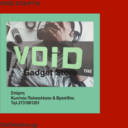
VOiD ΣΠΑΡΤΗ
Diafimistes.gr