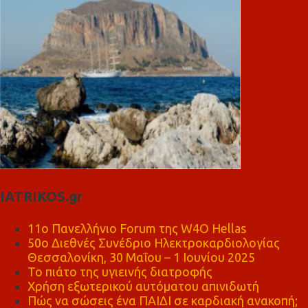
IATRIKOS.gr
11ο Πανελλήνιο Forum της W4O Hellas
50ο Διεθνές Συνέδριο Ηλεκτροκαρδιολογίας
Θεσσαλονίκη, 30 Μαΐου – 1 Ιουνίου 2025
Το πιάτο της υγιεινής διατροφής
Χρήση εξωτερικού αυτόματου απινιδωτή
Πώς να σώσεις ένα ΠΑΙΔΙ σε καρδιακή ανακοπή;