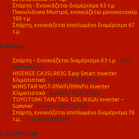
Σπάρτη - Ενοικιάζεται διαμέρισμα 63 τ.μ
Πικουλιάνικα Μυστρά, ενοικιάζεται μονοκατοικία
100 τ.μ
Σπάρτη, ενοικιάζεται επιπλωμένο διαμέρισμα 67
τ.μ
e-info.gr
Σπάρτη – Ενοικιάζεται διαμέρισμα 63 τ.μ
- Grad
international
HISENSE CA35LR03G Easy Smart Inverter
Κλιματιστικό
- euronics ΦΟΥΝΤΑΣ
WINSTAR WST-09WFi/09WFo Inverter
Κλιματιστικό
- euronics ΦΟΥΝΤΑΣ
TOYOTOMI TAN/TAG-12IG IKIGAI Inverter –
Summer
- euronics ΦΟΥΝΤΑΣ
Σπάρτη, ενοικιάζεται επιπλωμένο διαμέρισμα 76
τ.μ,
- Grad international
LAKONES.gr