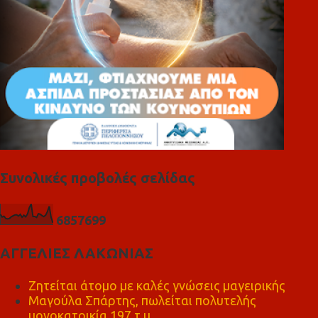
Συνολικές προβολές σελίδας
6
8
5
7
6
9
9
ΑΓΓΕΛΙΕΣ ΛΑΚΩΝΙΑΣ
Ζητείται άτομο με καλές γνώσεις μαγειρικής
Μαγούλα Σπάρτης, πωλείται πολυτελής
μονοκατοικία 197 τ.μ