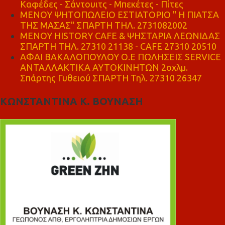
Καφέδες - Σάντουιτς - Μπεκέτες - Πίτες
ΜΕΝΟΥ ΨΗΤΟΠΩΛΕΙΟ ΕΣΤΙΑΤΟΡΙΟ " Η ΠΙΑΤΣΑ
ΤΗΣ ΜΑΣΑΣ" ΣΠΑΡΤΗ ΤΗΛ. 2731082002
ΜΕΝΟΥ HISTORY CAFE & ΨΗΣΤΑΡΙΑ ΛΕΩΝΙΔΑΣ
ΣΠΑΡΤΗ ΤΗΛ. 27310 21138 - CAFE 27310 20510
ΑΦΑΙ ΒΑΚΑΛΟΠΟΥΛΟΥ Ο.Ε ΠΩΛΗΣΕΙΣ SERVICE
ΑΝΤΑΛΛΑΚΤΙΚΑ ΑΥΤΟΚΙΝΗΤΩΝ 2οχλμ.
Σπάρτης Γυθειού ΣΠΑΡΤΗ Τηλ. 27310 26347
ΚΩΝΣΤΑΝΤΙΝΑ Κ. ΒΟΥΝΑΣΗ