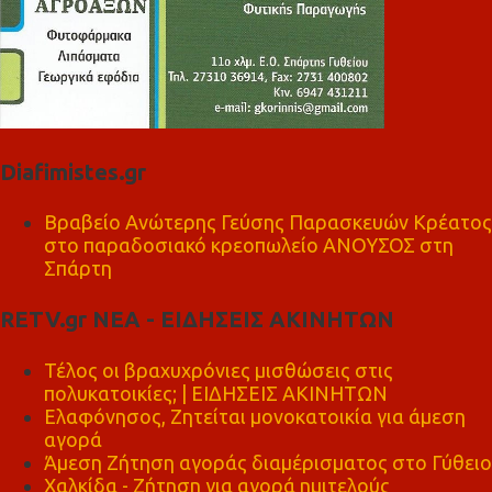
Diafimistes.gr
Βραβείο Ανώτερης Γεύσης Παρασκευών Κρέατος
στο παραδοσιακό κρεοπωλείο ΑΝΟΥΣΟΣ στη
Σπάρτη
RETV.gr ΝΕΑ - ΕΙΔΗΣΕΙΣ ΑΚΙΝΗΤΩΝ
Τέλος οι βραχυχρόνιες μισθώσεις στις
πολυκατοικίες; | ΕΙΔΗΣΕΙΣ ΑΚΙΝΗΤΩΝ
Ελαφόνησος, Ζητείται μονοκατοικία για άμεση
αγορά
Άμεση Ζήτηση αγοράς διαμέρισματος στο Γύθειο
Χαλκίδα - Ζήτηση για αγορά ημιτελούς