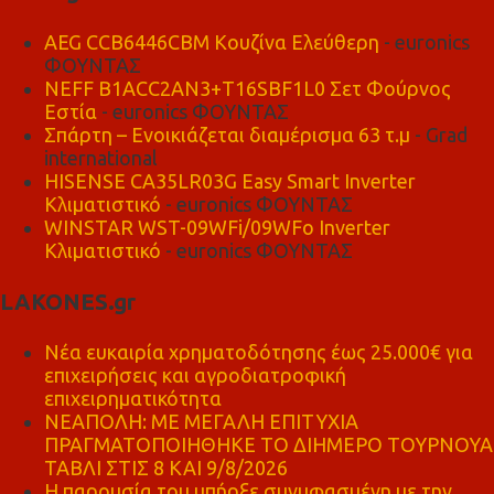
AEG CCB6446CBM Κουζίνα Ελεύθερη
- euronics
ΦΟΥΝΤΑΣ
NEFF B1ACC2AN3+T16SBF1L0 Σετ Φούρνος
Εστία
- euronics ΦΟΥΝΤΑΣ
Σπάρτη – Ενοικιάζεται διαμέρισμα 63 τ.μ
- Grad
international
HISENSE CA35LR03G Easy Smart Inverter
Κλιματιστικό
- euronics ΦΟΥΝΤΑΣ
WINSTAR WST-09WFi/09WFo Inverter
Κλιματιστικό
- euronics ΦΟΥΝΤΑΣ
LAKONES.gr
Νέα ευκαιρία χρηματοδότησης έως 25.000€ για
επιχειρήσεις και αγροδιατροφική
επιχειρηματικότητα
ΝΕΑΠΟΛΗ: ΜΕ ΜΕΓΑΛΗ ΕΠΙΤΥΧΙΑ
ΠΡΑΓΜΑΤΟΠΟΙΗΘΗΚΕ ΤΟ ΔΙΗΜΕΡΟ ΤΟΥΡΝΟΥΑ
ΤΑΒΛΙ ΣΤΙΣ 8 ΚΑΙ 9/8/2026
Η παρουσία του υπήρξε συνυφασμένη με την