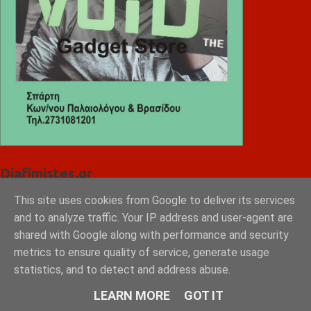
Diafimistes.gr
This site uses cookies from Google to deliver its services
and to analyze traffic. Your IP address and user-agent are
shared with Google along with performance and security
metrics to ensure quality of service, generate usage
statistics, and to detect and address abuse.
LEARN MORE
GOT IT