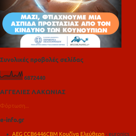
Συνολικές προβολές σελίδας
6
8
7
2
4
4
0
ΑΓΓΕΛΙΕΣ ΛΑΚΩΝΙΑΣ
Φόρτωση...
e-info.gr
AEG CCB6446CBM Κουζίνα Ελεύθερη
- euronics