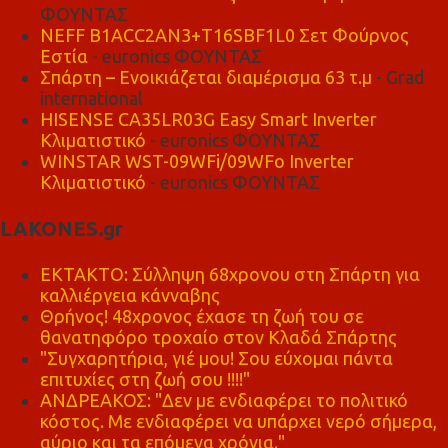
ΦΟΥΝΤΑΣ
NEFF B1ACC2AN3+T16SBF1L0 Σετ Φούρνος
Εστία
- euronics ΦΟΥΝΤΑΣ
Σπάρτη – Ενοικιάζεται διαμέρισμα 63 τ.μ
- Grad
international
HISENSE CA35LR03G Easy Smart Inverter
Κλιματιστικό
- euronics ΦΟΥΝΤΑΣ
WINSTAR WST-09WFi/09WFo Inverter
Κλιματιστικό
- euronics ΦΟΥΝΤΑΣ
LAKONES.gr
ΕΚΤΑΚΤΟ: Σύλληψη 68χρονου στη Σπάρτη για
καλλιέργεια κάνναβης
Θρήνος! 48χρονος έχασε τη ζωή του σε
θανατηφόρο τροχαίο στον Κλαδά Σπάρτης
"Συγχαρητήρια, γιέ μου! Σου εύχομαι πάντα
επιτυχίες στη ζωή σου !!!!"
ΑΝΔΡΕΑΚΟΣ: "Δεν με ενδιαφέρει το πολιτικό
κόστος. Με ενδιαφέρει να υπάρχει νερό σήμερα,
αύριο και τα επόμενα χρόνια."