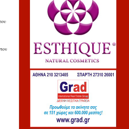
του
στον