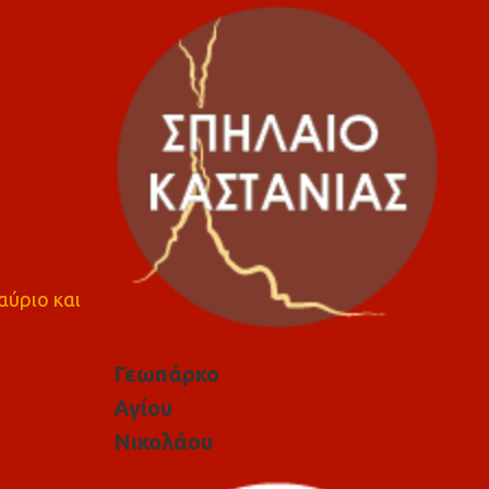
αύριο και
Γεωπάρκο
Αγίου
Νικολάου