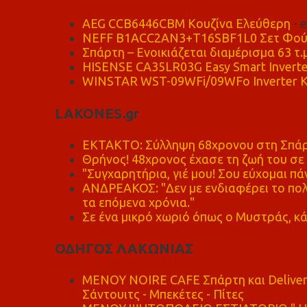
AEG CCB6446CBM Κουζίνα Ελεύθερη
- 
NEFF B1ACC2AN3+T16SBF1L0 Σετ Φού
Σπάρτη – Ενοικιάζεται διαμέρισμα 63 τ.
HISENSE CA35LR03G Easy Smart Inverte
WINSTAR WST-09WFi/09WFo Inverter Κ
LAKONES.gr
ΕΚΤΑΚΤΟ: Σύλληψη 68χρονου στη Σπάρτ
Θρήνος! 48χρονος έχασε τη ζωή του σ
"Συγχαρητήρια, γιέ μου! Σου εύχομαι πάν
ΑΝΔΡΕΑΚΟΣ: "Δεν με ενδιαφέρει το πολι
τα επόμενα χρόνια."
Σε ένα μικρό χωριό όπως ο Μυστράς, κά
ΟΔΗΓΟΣ ΛΑΚΩΝΙΑΣ
MENOY NOIRE CAFE Σπάρτη και Delive
Σάντουιτς - Μπεκέτες - Πίτες