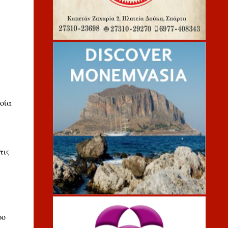
οία
τις
ρο