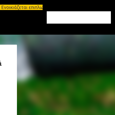
Ενοικιάζεται επιπλωμένο διαμέρισμα 65τ.μ Σπάρτη - 
ά