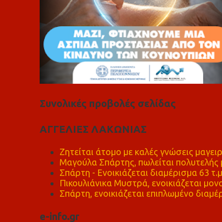
Συνολικές προβολές σελίδας
ΑΓΓΕΛΙΕΣ ΛΑΚΩΝΙΑΣ
Ζητείται άτομο με καλές γνώσεις μαγειρ
Μαγούλα Σπάρτης, πωλείται πολυτελής μ
Σπάρτη - Ενοικιάζεται διαμέρισμα 63 τ.
Πικουλιάνικα Μυστρά, ενοικιάζεται μονο
Σπάρτη, ενοικιάζεται επιπλωμένο διαμέρ
e-info.gr