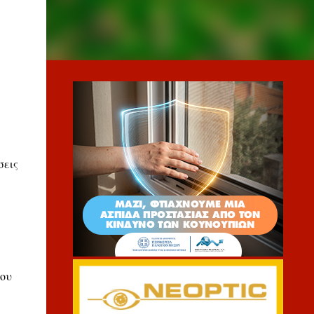
σεις
του