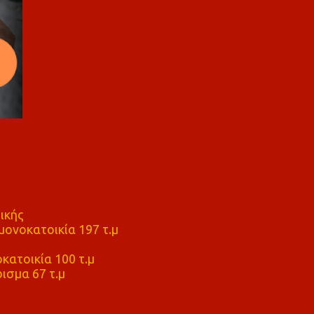
ικής
ονοκατοικία 197 τ.μ
μ
κατοικία 100 τ.μ
ισμα 67 τ.μ