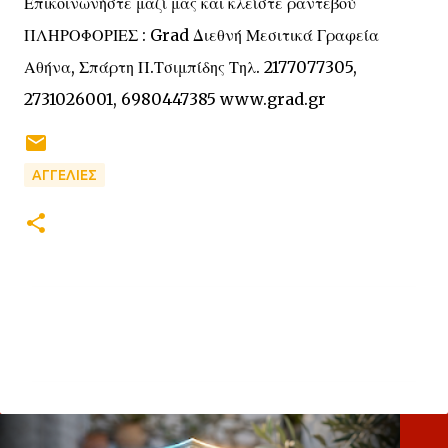
Επικοινωνήστε μαζί μας και κλείστε ραντεβού
ΠΛΗΡΟΦΟΡΙΕΣ : Grad Διεθνή Μεσιτικά Γραφεία
Αθήνα, Σπάρτη Π.Τσιμπίδης Τηλ. 2177077305,
2731026001, 6980447385 www.grad.gr
ΑΓΓΕΛΙΕΣ
Σ
χ
ό
λ
ι