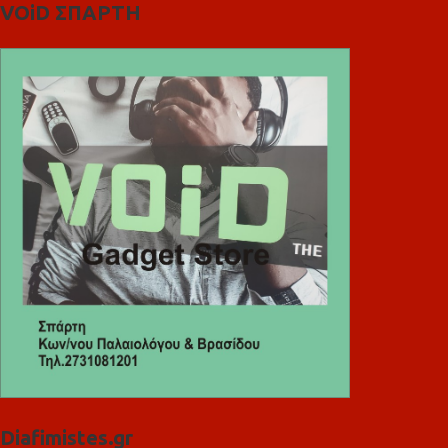
VOiD ΣΠΑΡΤΗ
Diafimistes.gr