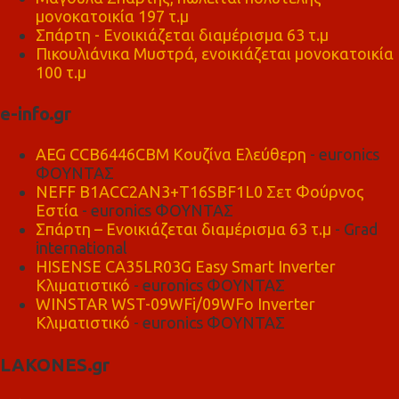
μονοκατοικία 197 τ.μ
Σπάρτη - Ενοικιάζεται διαμέρισμα 63 τ.μ
Πικουλιάνικα Μυστρά, ενοικιάζεται μονοκατοικία
100 τ.μ
e-info.gr
AEG CCB6446CBM Κουζίνα Ελεύθερη
- euronics
ΦΟΥΝΤΑΣ
NEFF B1ACC2AN3+T16SBF1L0 Σετ Φούρνος
Εστία
- euronics ΦΟΥΝΤΑΣ
Σπάρτη – Ενοικιάζεται διαμέρισμα 63 τ.μ
- Grad
international
HISENSE CA35LR03G Easy Smart Inverter
Κλιματιστικό
- euronics ΦΟΥΝΤΑΣ
WINSTAR WST-09WFi/09WFo Inverter
Κλιματιστικό
- euronics ΦΟΥΝΤΑΣ
LAKONES.gr