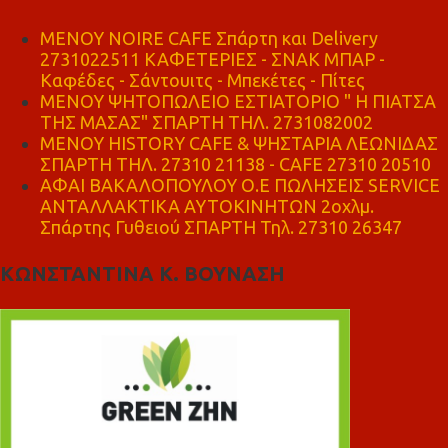
MENOY NOIRE CAFE Σπάρτη και Delivery
2731022511 ΚΑΦΕΤΕΡΙΕΣ - ΣΝΑΚ ΜΠΑΡ -
Καφέδες - Σάντουιτς - Μπεκέτες - Πίτες
ΜΕΝΟΥ ΨΗΤΟΠΩΛΕΙΟ ΕΣΤΙΑΤΟΡΙΟ " Η ΠΙΑΤΣΑ
ΤΗΣ ΜΑΣΑΣ" ΣΠΑΡΤΗ ΤΗΛ. 2731082002
ΜΕΝΟΥ HISTORY CAFE & ΨΗΣΤΑΡΙΑ ΛΕΩΝΙΔΑΣ
ΣΠΑΡΤΗ ΤΗΛ. 27310 21138 - CAFE 27310 20510
ΑΦΑΙ ΒΑΚΑΛΟΠΟΥΛΟΥ Ο.Ε ΠΩΛΗΣΕΙΣ SERVICE
ΑΝΤΑΛΛΑΚΤΙΚΑ ΑΥΤΟΚΙΝΗΤΩΝ 2οχλμ.
Σπάρτης Γυθειού ΣΠΑΡΤΗ Τηλ. 27310 26347
ΚΩΝΣΤΑΝΤΙΝΑ Κ. ΒΟΥΝΑΣΗ