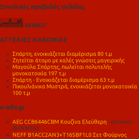
Συνολικές προβολές σελίδας
6
8
7
8
6
2
7
ΑΓΓΕΛΙΕΣ ΛΑΚΩΝΙΑΣ
Σπάρτη, ενοικιάζεται διαμέρισμα 80 τ.μ
Ζητείται άτομο με καλές γνώσεις μαγειρικής
Μαγούλα Σπάρτης, πωλείται πολυτελής
μονοκατοικία 197 τ.μ
Σπάρτη - Ενοικιάζεται διαμέρισμα 63 τ.μ
Πικουλιάνικα Μυστρά, ενοικιάζεται μονοκατοικία
100 τ.μ
e-info.gr
AEG CCB6446CBM Κουζίνα Ελεύθερη
- euronics
ΦΟΥΝΤΑΣ
NEFF B1ACC2AN3+T16SBF1L0 Σετ Φούρνος