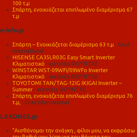
100 τ.μ
Σπάρτη, ενοικιάζεται επιπλωμένο διαμέρισμα 67
τ.μ
e-info.gr
Σπάρτη – Ενοικιάζεται διαμέρισμα 63 τ.μ
- Grad
international
HISENSE CA35LR03G Easy Smart Inverter
Κλιματιστικό
- euronics ΦΟΥΝΤΑΣ
WINSTAR WST-09WFi/09WFo Inverter
Κλιματιστικό
- euronics ΦΟΥΝΤΑΣ
TOYOTOMI TAN/TAG-12IG IKIGAI Inverter –
Summer
- euronics ΦΟΥΝΤΑΣ
Σπάρτη, ενοικιάζεται επιπλωμένο διαμέρισμα 76
τ.μ,
- Grad international
LAKONES.gr
"Αισθάνομαι την ανάγκη , φίλοι μου, να εκφράσω
την βαθιά μου λύπη για τον θάνατο του