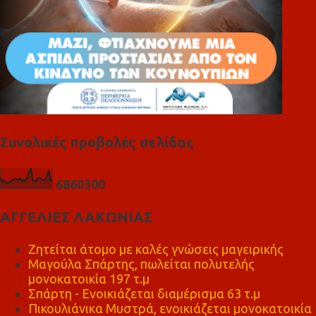
Συνολικές προβολές σελίδας
6
8
6
0
3
0
0
ΑΓΓΕΛΙΕΣ ΛΑΚΩΝΙΑΣ
Ζητείται άτομο με καλές γνώσεις μαγειρικής
Μαγούλα Σπάρτης, πωλείται πολυτελής
μονοκατοικία 197 τ.μ
Σπάρτη - Ενοικιάζεται διαμέρισμα 63 τ.μ
Πικουλιάνικα Μυστρά, ενοικιάζεται μονοκατοικία