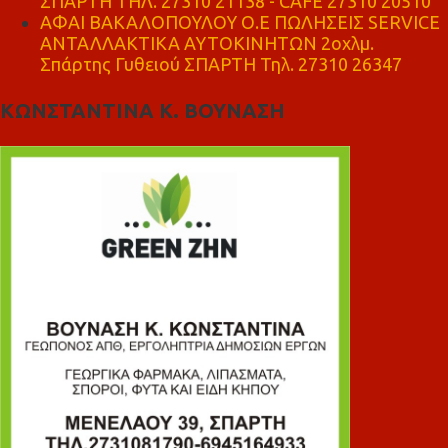
ΣΠΑΡΤΗ ΤΗΛ. 27310 21138 - CAFE 27310 20510
ΑΦΑΙ ΒΑΚΑΛΟΠΟΥΛΟΥ Ο.Ε ΠΩΛΗΣΕΙΣ SERVICE
ΑΝΤΑΛΛΑΚΤΙΚΑ ΑΥΤΟΚΙΝΗΤΩΝ 2οχλμ.
Σπάρτης Γυθειού ΣΠΑΡΤΗ Τηλ. 27310 26347
ΚΩΝΣΤΑΝΤΙΝΑ Κ. ΒΟΥΝΑΣΗ