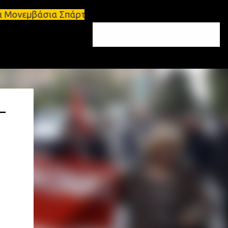
ς και Μονεμβάσια Σπάρτη, πωλείται διαμέρισμα 88 τ
–