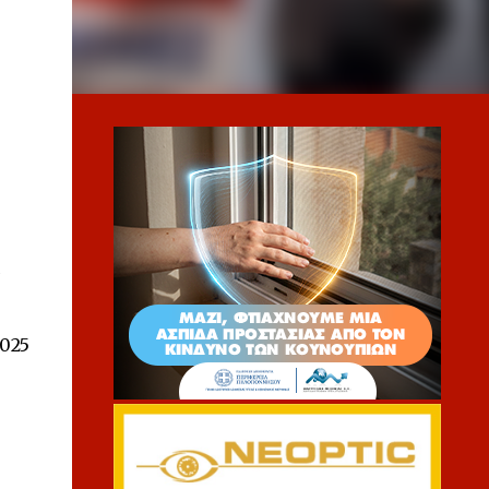
ς
2025