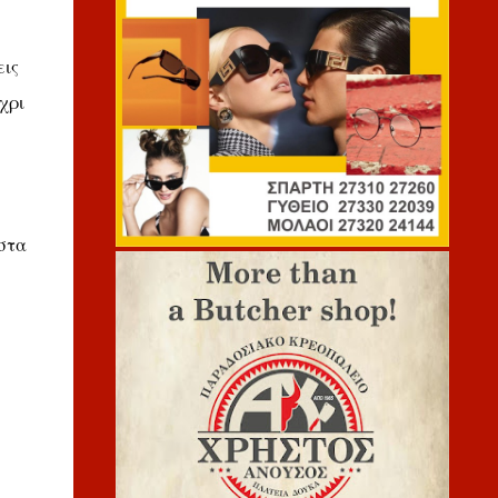
εις
χρι
 στα