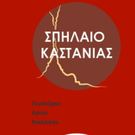
Γεωπάρκο
Αγίου
Νικολάου