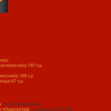
ικής
ονοκατοικία 197 τ.μ
μ
κατοικία 100 τ.μ
ισμα 67 τ.μ
μ
- Grad international
r Κλιματιστικό
- euronics ΦΟΥΝΤΑΣ