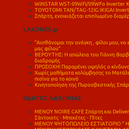
WINSTAR WST-09WFi/09WFo Inverter Κ
TOYOTOMI TAN/TAG-12IG IKIGAI Invert
Σπάρτη, ενοικιάζεται επιπλωμένο διαμέρ
LAKONES.gr
"Αισθάνομαι την ανάγκη , φίλοι μου, ν
μας φίλου"
ΒΕΡΟΥΤΗΣ: Η απώλεια του Γιάννη Βαρβι
διαδρομής
ΠΡΟΣΟΧΗ! Παραμένει υψηλός ο κίνδυνο
Χωρίς μαθήματα κολύμβησης το Ματάλει
πισίνα για το κοινό
Κινητοποίηση της Πυροσβεστικής Σπάρ
ΟΔΗΓΟΣ ΛΑΚΩΝΙΑΣ
MENOY NOIRE CAFE Σπάρτη και Delive
Σάντουιτς - Μπεκέτες - Πίτες
ΜΕΝΟΥ ΨΗΤΟΠΩΛΕΙΟ ΕΣΤΙΑΤΟΡΙΟ " Η 