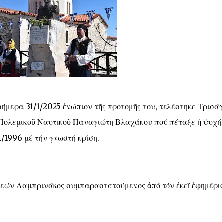
σήμερα 31/1/2025 ἐνώπιον τῆς προτομῆς του, τελέστηκε Τρισά
 Πολεμικοῦ Ναυτικοῦ Παναγιώτη Βλαχάκου πού πέταξε ἡ ψυχή
1/1996 μέ τήν γνωστή κρίση.
μεών Λαμπρινάκος συμπαραστατούμενος ἀπό τόν ἐκεῖ ἐφημέριο