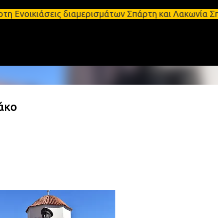
Μετάβαση στο κύριο περιεχόμενο
άσεις διαμερισμάτων Σπάρτη και Λακωνία Σπάρτη - Εν
άκο