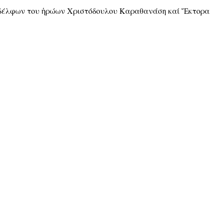
ναδέλφων του ἡρώων Χριστόδουλου Καραθανάση καί Ἕκτορα