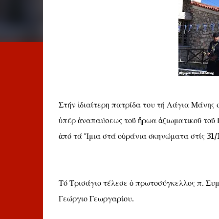
Στήν ἰδιαίτερη πατρίδα του τή Λάγια Μάνης 
ὑπέρ ἀναπαύσεως τοῦ ἥρωα ἀξιωματικοῦ τοῦ
ἀπό τά Ἴμια στά οὐράνια σκηνώματα στίς 31/
Τό Τρισάγιο τέλεσε ὁ πρωτοσύγκελλος π. Συ
Γεώργιο Γεωργαρίου.