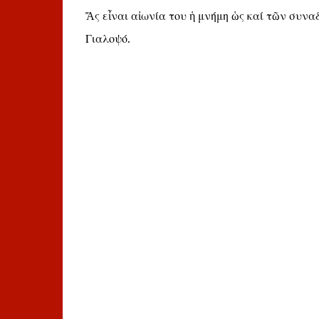
Ἄς εἶναι αἰωνία του ἡ μνήμη ὡς καί τῶν συ
Γιαλοψό.