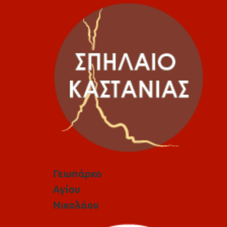
Γεωπάρκο
Αγίου
Νικολάου