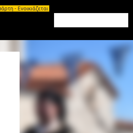
οικιάζεται κατάστημα 134 τ.μ, με υπόγειο 124τ.μ κ