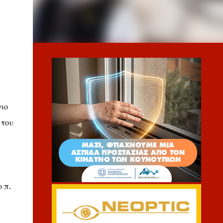
γιο
 του
 π.