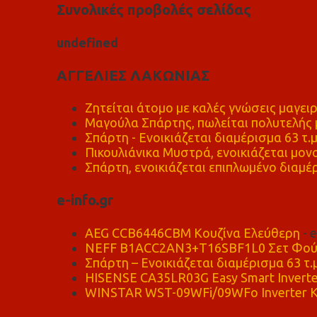
Συνολικές προβολές σελίδας
u
n
d
e
f
n
e
d
ΑΓΓΕΛΙΕΣ ΛΑΚΩΝΙΑΣ
Ζητείται άτομο με καλές γνώσεις μαγειρ
Μαγούλα Σπάρτης, πωλείται πολυτελής μ
Σπάρτη - Ενοικιάζεται διαμέρισμα 63 τ.
Πικουλιάνικα Μυστρά, ενοικιάζεται μονο
Σπάρτη, ενοικιάζεται επιπλωμένο διαμέρ
e-info.gr
AEG CCB6446CBM Κουζίνα Ελεύθερη
- 
NEFF B1ACC2AN3+T16SBF1L0 Σετ Φού
Σπάρτη – Ενοικιάζεται διαμέρισμα 63 τ.
HISENSE CA35LR03G Easy Smart Inverte
WINSTAR WST-09WFi/09WFo Inverter Κ