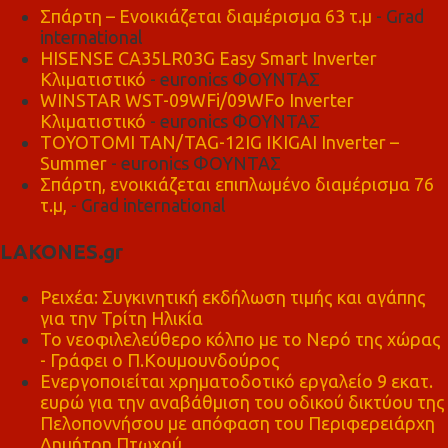
Σπάρτη – Ενοικιάζεται διαμέρισμα 63 τ.μ
- Grad
international
HISENSE CA35LR03G Easy Smart Inverter
Κλιματιστικό
- euronics ΦΟΥΝΤΑΣ
WINSTAR WST-09WFi/09WFo Inverter
Κλιματιστικό
- euronics ΦΟΥΝΤΑΣ
TOYOTOMI TAN/TAG-12IG IKIGAI Inverter –
Summer
- euronics ΦΟΥΝΤΑΣ
Σπάρτη, ενοικιάζεται επιπλωμένο διαμέρισμα 76
τ.μ,
- Grad international
LAKONES.gr
Ρειχέα: Συγκινητική εκδήλωση τιμής και αγάπης
για την Τρίτη Ηλικία
Το νεοφιλελεύθερο κόλπο με το Νερό της χώρας
- Γράφει ο Π.Κουμουνδούρος
Ενεργοποιείται χρηματοδοτικό εργαλείο 9 εκατ.
ευρώ για την αναβάθμιση του οδικού δικτύου της
Πελοποννήσου με απόφαση του Περιφερειάρχη
Δημήτρη Πτωχού