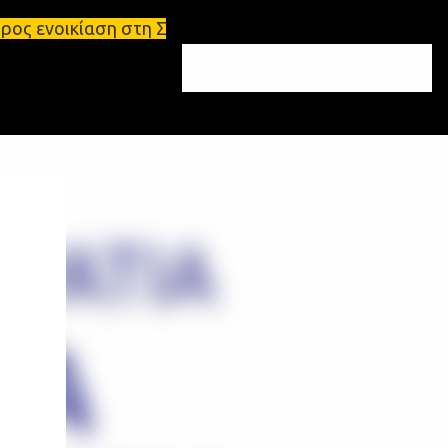
 στη Σπάρτη Ενοικιάσεις διαμερισμάτων Σπάρτη και 