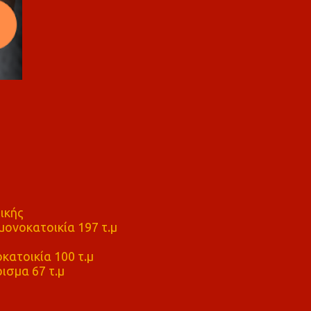
ικής
ονοκατοικία 197 τ.μ
μ
κατοικία 100 τ.μ
ισμα 67 τ.μ