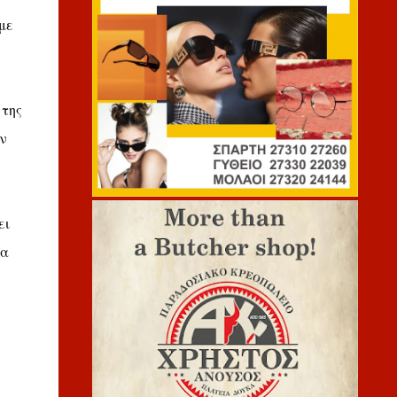
με
 της
ν
ει
θα