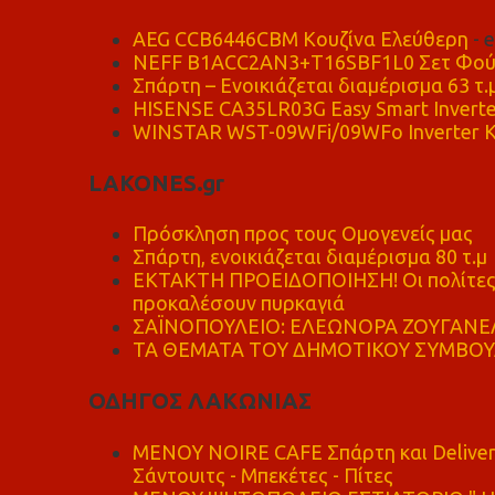
AEG CCB6446CBM Κουζίνα Ελεύθερη
- 
NEFF B1ACC2AN3+T16SBF1L0 Σετ Φού
Σπάρτη – Ενοικιάζεται διαμέρισμα 63 τ.
HISENSE CA35LR03G Easy Smart Inverte
WINSTAR WST-09WFi/09WFo Inverter Κ
LAKONES.gr
Πρόσκληση προς τους Ομογενείς μας
Σπάρτη, ενοικιάζεται διαμέρισμα 80 τ.μ
ΕΚΤΑΚΤΗ ΠΡΟΕΙΔΟΠΟΙΗΣΗ! Οι πολίτες ν
προκαλέσουν πυρκαγιά
ΣΑΪΝΟΠΟΥΛΕΙΟ: ΕΛΕΩΝΟΡΑ ΖΟΥΓΑΝΕΛ
ΤΑ ΘΕΜΑΤΑ ΤΟΥ ΔΗΜΟΤΙΚΟΥ ΣΥΜΒΟΥΛ
ΟΔΗΓΟΣ ΛΑΚΩΝΙΑΣ
MENOY NOIRE CAFE Σπάρτη και Delive
Σάντουιτς - Μπεκέτες - Πίτες