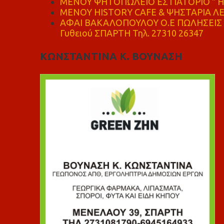
ΜΕΝΟΥ ΨΗΤΟΠΩΛΕΙΟ ΕΣΤΙΑΤΟΡΙΟ " Η 
ΜΕΝΟΥ HISTORY CAFE & ΨΗΣΤΑΡΙΑ ΛΕΩ
ΑΦΑΙ ΒΑΚΑΛΟΠΟΥΛΟΥ Ο.Ε ΠΩΛΗΣΕΙΣ 
Γυθειού ΣΠΑΡΤΗ Τηλ. 27310 26347
ΚΩΝΣΤΑΝΤΙΝΑ Κ. ΒΟΥΝΑΣΗ