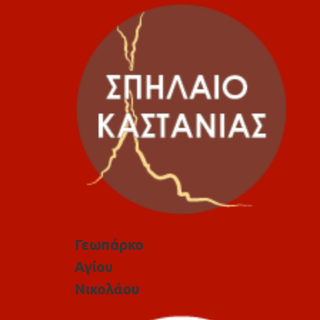
Γεωπάρκο
Αγίου
Νικολάου