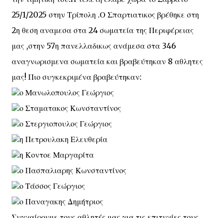
25/1/2025 στην Τρίπολη .Ο Σπαρτιατικος βρέθηκε στη
2η θεση αναμεσα στα 24 σωματεία της Περιφέρειας
μας ,στην 57η πανελλαδικως ανάμεσα στα 346
αναγνωρισμενα σωματεία και βραβεύτηκαν 8 αθλητες
μας! Πιο συγκεκριμένα βραβεύτηκαν:
ο Μανωλοπουλος Γεώργιος
ο Σταματακος Κωνσταντίνος
ο Στεργιοπουλος Γεώργιος
η Πετρουλακη Ελευθερία
η Κοντοε Μαργαρίτα
ο Πασπαλιαρης Κωνσταντίνος
ο Τάσσος Γεώργιος
ο Παναγακης Δημήτριος
Συγχαίρουμε τους αθλητές μας για τις επιτυχίες τους