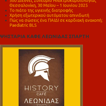
50ο Διεθνές Συνέδριο Ηλεκτροκαρδιολογίας
Θεσσαλονίκη, 30 Μαΐου – 1 Ιουνίου 2025
Το πιάτο της υγιεινής διατροφής
Χρήση εξωτερικού αυτόματου απινιδωτή
Πώς να σώσεις ένα ΠΑΙΔΙ σε καρδιακή ανακοπή;
Paediatric BLS
ΨΗΣΤΑΡΙΑ ΚΑΦΕ ΛΕΩΝΙΔΑΣ ΣΠΑΡΤΗ