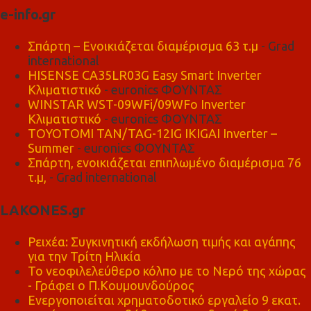
e-info.gr
Σπάρτη – Ενοικιάζεται διαμέρισμα 63 τ.μ
- Grad
international
HISENSE CA35LR03G Easy Smart Inverter
Κλιματιστικό
- euronics ΦΟΥΝΤΑΣ
WINSTAR WST-09WFi/09WFo Inverter
Κλιματιστικό
- euronics ΦΟΥΝΤΑΣ
TOYOTOMI TAN/TAG-12IG IKIGAI Inverter –
Summer
- euronics ΦΟΥΝΤΑΣ
Σπάρτη, ενοικιάζεται επιπλωμένο διαμέρισμα 76
τ.μ,
- Grad international
LAKONES.gr
Ρειχέα: Συγκινητική εκδήλωση τιμής και αγάπης
για την Τρίτη Ηλικία
Το νεοφιλελεύθερο κόλπο με το Νερό της χώρας
- Γράφει ο Π.Κουμουνδούρος
Ενεργοποιείται χρηματοδοτικό εργαλείο 9 εκατ.