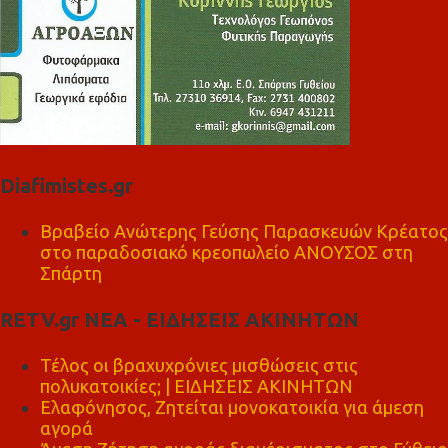
Diafimistes.gr
Βραβείο Ανώτερης Γεύσης Παρασκευών Κρέατος
στο παραδοσιακό κρεοπωλείο ΑΝΟΥΣΟΣ στη
Σπάρτη
RETV.gr ΝΕΑ - ΕΙΔΗΣΕΙΣ ΑΚΙΝΗΤΩΝ
Τέλος οι βραχυχρόνιες μισθώσεις στις
πολυκατοικίες; | ΕΙΔΗΣΕΙΣ ΑΚΙΝΗΤΩΝ
Ελαφόνησος, Ζητείται μονοκατοικία για άμεση
αγορά