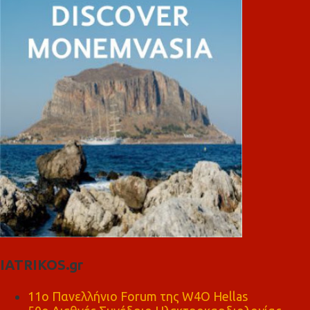
IATRIKOS.gr
11ο Πανελλήνιο Forum της W4O Hellas